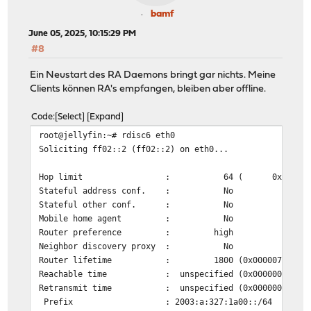
bamf
June 05, 2025, 10:15:29 PM
#8
Ein Neustart des RA Daemons bringt gar nichts. Meine
Clients können RA's empfangen, bleiben aber offline.
Code
Select
Expand
root@jellyfin:~# rdisc6 eth0
Soliciting ff02::2 (ff02::2) on eth0...
Hop limit : 64 ( 0x40)
Stateful address conf. : No
Stateful other conf. : No
Mobile home agent : No
Router preference : high
Neighbor discovery proxy : No
Router lifetime : 1800 (0x00000708) sec
Reachable time : unspecified (0x00000000)
Retransmit time : unspecified (0x00000000)
Prefix : 2003:a:327:1a00::/64