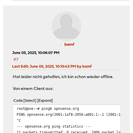
bamf
June 05, 2025, 10:06:07 PM
#7
Last Edit
: June 05, 2025, 10:10:43 PM by bamf
Hat leider nicht geholfen, ich bin schon wieder offline.
Von einem Client aus:
Code
Select
Expand
root@pve:~# ping6 opnsense.org
PING opnsense.org(2001:1af8:2050:a001:1::1 (2001:1af8:2
^C
--- opnsense.org ping statistics ---
11 packets transmitted, 0 received, 100% packet loss, t