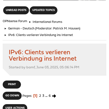
"
UNREAD POSTS
UPDATED TOPICS
OPNsense Forum
►
International Forums
►
German - Deutsch
(Moderator:
Patrick M. Hausen
)
►
IPv6: Clients verlieren Verbindung ins Internet
IPv6: Clients verlieren
Verbindung ins Internet
Started by bamf, June 03, 2025, 05:06:14 PM
PRINT
1
2
3
...
6
GO DOWN
Pages
USER ACTIONS