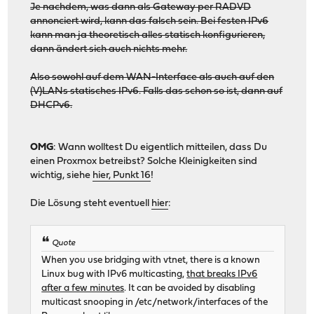
Je nachdem, was dann als Gateway per RADVD
annonciert wird, kann das falsch sein. Bei festen IPv6
kann man ja theoretisch alles statisch konfigurieren,
dann ändert sich auch nichts mehr.
Also sowohl auf dem WAN-Interface als auch auf den
(V)LANs statisches IPv6. Falls das schon so ist, dann auf
DHCPv6.
OMG
: Wann wolltest Du eigentlich mitteilen, dass Du
einen Proxmox betreibst? Solche Kleinigkeiten sind
wichtig, siehe
hier, Punkt 16
!
Die Lösung steht eventuell
hier
:
Quote
When you use bridging with vtnet, there is a known
Linux bug with IPv6 multicasting,
that breaks IPv6
after a few minutes
. It can be avoided by disabling
multicast snooping in /etc/network/interfaces of the