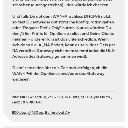
schreiben (durchgestrichen) - das würde ich checken.
Und falls Du auf dem WAN-Anschluss DHCPv6 nutzt,
solltest Du entweder auf statische Konfiguration gehen
oder "Request Prefix Only" nutzen. Nur so würdest Du
den /56er Präfix für OpnSense selbst und Deine Clients
nehmen - anderenfalls ist das unterschiedlich. Wenn
sich dann die IA_NA ändert, kann es sein, dass Dein per
RA verteiltes Gateway nicht mehr stimmt (oder die ULA-
Adresse des Gateway genommen wird).
Du müsstest das über die Zeit mal verfolgen, ob die
WAN-IPv6 der OpnSense und/oder das Gateway
wechseln.
Intel N100, 4* I226-V, 2* 82559, 16 GByte, 500 GByte NVME,
Leox LXT-010H-D
1100 down / 450 up
,
Bufferbloat A+