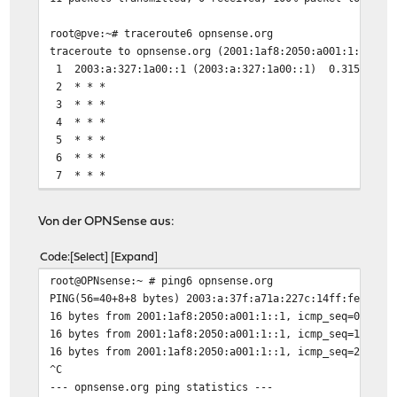
root@pve:~# traceroute6 opnsense.org
traceroute to opnsense.org (2001:1af8:2050:a001:1::1) f
1 2003:a:327:1a00::1 (2003:a:327:1a00::1) 0.315 ms 0
2 * * *
3 * * *
4 * * *
5 * * *
6 * * *
7 * * *
8 * * *
9 * * *
Von der OPNSense aus:
10 * * *
[...]
Code
Select
Expand
root@OPNsense:~ # ping6 opnsense.org
PING(56=40+8+8 bytes) 2003:a:37f:a71a:227c:14ff:fef5:9c
16 bytes from 2001:1af8:2050:a001:1::1, icmp_seq=0 hlim
16 bytes from 2001:1af8:2050:a001:1::1, icmp_seq=1 hlim
16 bytes from 2001:1af8:2050:a001:1::1, icmp_seq=2 hlim
^C
--- opnsense.org ping statistics ---