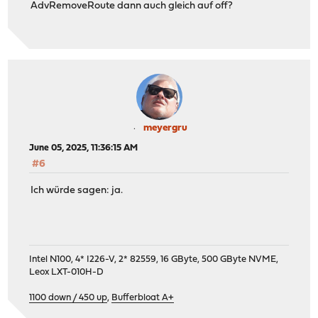
AdvRemoveRoute dann auch gleich auf off?
meyergru
June 05, 2025, 11:36:15 AM
#6
Ich würde sagen: ja.
Intel N100, 4* I226-V, 2* 82559, 16 GByte, 500 GByte NVME,
Leox LXT-010H-D
1100 down / 450 up
,
Bufferbloat A+