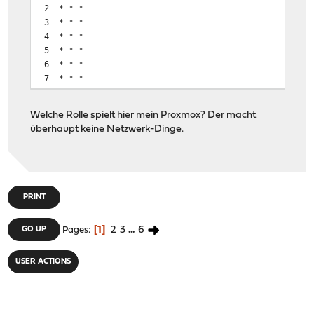
2 * * *
3 * * *
4 * * *
5 * * *
6 * * *
7 * * *
8 * * *
9 * * *
Welche Rolle spielt hier mein Proxmox? Der macht
10 * * *
überhaupt keine Netzwerk-Dinge.
11 * *^C
PRINT
1
2
3
...
6
GO UP
Pages
USER ACTIONS