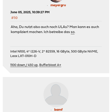
meyergru
June 05, 2025, 10:39:27 PM
#10
Aha, Du nutzt also auch noch ULAs? Man kann es auch
kompliziert machen. Ich betreibe das
so
.
Intel N100, 4* I226-V, 2* 82559, 16 GByte, 500 GByte NVME,
Leox LXT-010H-D
1100 down / 450 up
,
Bufferbloat A+
bamf