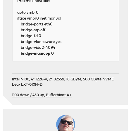
Proxmox host like:
auto vmbr0
iface vmbr0 inet manual
bridge-ports eth0
bridge-stp off
bridge-fd 0
bridge-vlan-aware yes
bridge-vids 2-4094
bridge-mcsnoop 0
Intel N100, 4* I226-V, 2* 82559, 16 GByte, 500 GByte NVME,
Leox LXT-010H-D
1100 down / 450 up
,
Bufferbloat A+