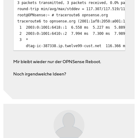
3 packets transmitted, 3 packets received, 0.0% packet 
round-trip min/avg/max/stddev = 117.307/117.519/117.804
root@OPNsense:~ # traceroute6 opnsense.org
traceroute6 to opnsense.org (2001:1af8:2050:a001:1::1) 
1 2003:0:1001:6418::1 6.558 ms 5.227 ms 5.889 ms
2 2003:0:1001:6410::2 7.994 ms 7.300 ms 7.989 ms
3 *
dtag-ic-387338.ip.twelve99-cust.net 116.366 ms 112
4 ash-b2-link.ip.twelve99.net 114.989 ms 115.002 ms
[...]
Mir bleibt wieder nur der OPNSense Reboot.
Noch irgendwelche Ideen?