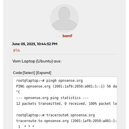
bamf
June 05, 2025, 10:44:52 PM
#14
Vom Laptop (Ubuntu) aus:
Code
Select
Expand
root@laptop:~# ping6 opnsense.org
PING opnsense.org (2001:1af8:2050:a001:1::1) 56 data by
^C
--- opnsense.org ping statistics ---
12 packets transmitted, 0 received, 100% packet loss, t
root@laptop:~# traceroute6 opnsense.org
traceroute to opnsense.org (2001:1af8:2050:a001:1::1), 
1 * * *