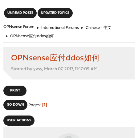
"
UNREAD POSTS
UPDATED TOPICS
OPNsense Forum
►
International Forums
►
Chinese - 中文
►
OPNsense应付ddos如何
OPNsense应付ddos如何
Started by yvsy, March 07, 2017, 11:17:09 AM
PRINT
1
GO DOWN
Pages
USER ACTIONS