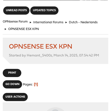
"
UNREAD POSTS
UPDATED TOPICS
OPNsense Forum
►
International Forums
►
Dutch - Nederlands
►
OPNSENSE ESX KPN
OPNSENSE ESX KPN
Started by Hemant_5400z, March 14, 2025, 07:54:42 PM
PRINT
1
GO DOWN
Pages
USER ACTIONS