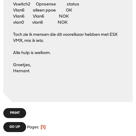
Vswitch2 Opnsense status
Vlan6 alleen ppoe OK
Vlan6 Vlan6 NOK
vlan0 vlan6 NOK
Toch zie ik mensen die dit voorelkaar hebben met ESX
VMX, mis ik iets.
Alle hulp is welkom.
Groetjes,
Hemant
PRINT
1
GO UP
Pages