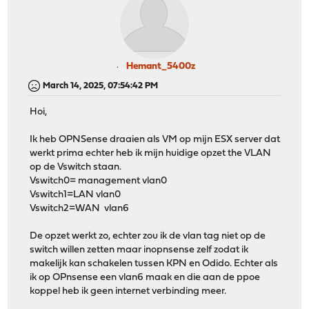
Hemant_5400z
March 14, 2025, 07:54:42 PM
Hoi,
Ik heb OPNSense draaien als VM op mijn ESX server dat
werkt prima echter heb ik mijn huidige opzet the VLAN
op de Vswitch staan.
Vswitch0= management vlan0
Vswitch1=LAN vlan0
Vswitch2=WAN vlan6
De opzet werkt zo, echter zou ik de vlan tag niet op de
switch willen zetten maar inopnsense zelf zodat ik
makelijk kan schakelen tussen KPN en Odido. Echter als
ik op OPnsense een vlan6 maak en die aan de ppoe
koppel heb ik geen internet verbinding meer.