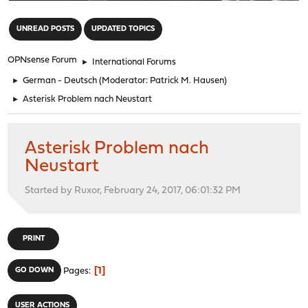
"
UNREAD POSTS
UPDATED TOPICS
OPNsense Forum
►
International Forums
►
German - Deutsch
(Moderator:
Patrick M. Hausen
)
►
Asterisk Problem nach Neustart
Asterisk Problem nach
Neustart
Started by Ruxor, February 24, 2017, 06:01:32 PM
PRINT
1
GO DOWN
Pages
USER ACTIONS