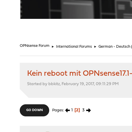
"
OPNsense Forum
►
International Forums
►
German - Deutsch
Kein reboot mit OPNsense17.
Started by bbkitz, February 19, 2017, 09:11:29 PM
1
2
3
Pages
GO DOWN