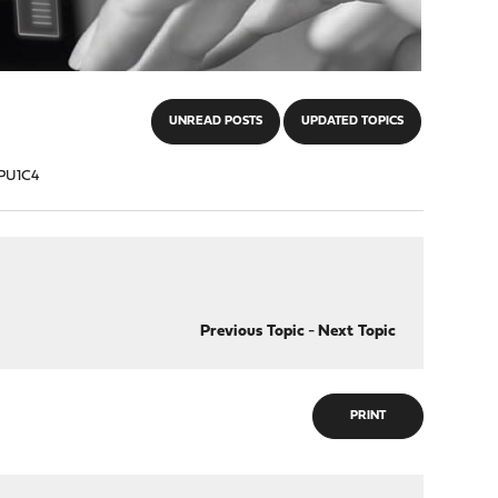
UNREAD POSTS
UPDATED TOPICS
APU1C4
Previous Topic
-
Next Topic
PRINT