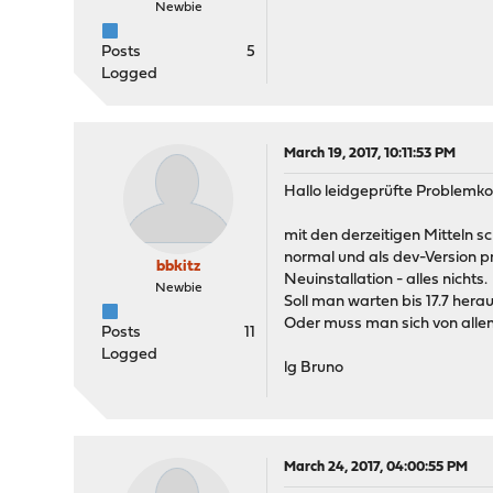
Newbie
Posts
5
Logged
March 19, 2017, 10:11:53 PM
Hallo leidgeprüfte Problemko
mit den derzeitigen Mitteln s
normal und als dev-Version 
bbkitz
Neuinstallation - alles nichts.
Newbie
Soll man warten bis 17.7 her
Oder muss man sich von all
Posts
11
Logged
lg Bruno
March 24, 2017, 04:00:55 PM