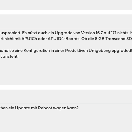
sprobiert. Es nützt auch ein Upgrade von Version 16.7 auf 17.1 nichts
iert nicht mit APU1C4 oder APU1D4-Boards. Ob die 8 GB Transcend SD Kar
mand so eine Konfiguration in einer Produktiven Umgebung upgraded! 
t ansteht!
chen ein Update mit Reboot wagen kann?