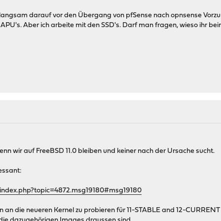
ch langsam darauf vor den Übergang von pfSense nach opnsense Vorzu
n APU's. Aber ich arbeite mit den SSD's. Darf man fragen, wieso ihr be
 wenn wir auf FreeBSD 11.0 bleiben und keiner nach der Ursache sucht.
ressant:
g/index.php?topic=4872.msg19180#msg19180
en an die neueren Kernel zu probieren für 11-STABLE and 12-CURRENT 
 die dazugehörigen Images draussen sind.