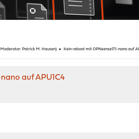
(Moderator:
Patrick M. Hausen
)
►
Kein reboot mit OPNsense17.1-nano auf 
1-nano auf APU1C4