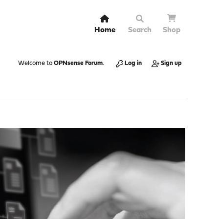
Home
Search
Shop
Welcome to
OPNsense Forum
.
Log in
Sign up