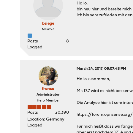
Hallo,
bin neu hier und bereite mi
Ich bin sehr zufrieden mit de
bsiege
Newbie
Posts
8
Logged
March 24, 2017, 06:07:43 PM
Hallo zusammen,
franco
Mit 17.7 wird es nicht besser
Administrator
Hero Member
Die Analyse hier ist sehr inte
Posts
20,390
https://forum.opnsense.or
Location: Germany
Logged
Für mich heißt dass wir fang
aber erst nachdem 17.1.4 und