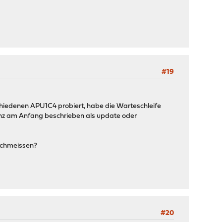
#19
rschiedenen APU1C4 probiert, habe die Warteschleife
anz am Anfang beschrieben als update oder
schmeissen?
#20