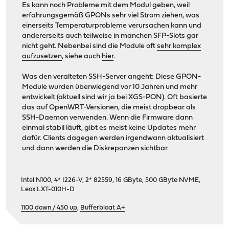
Es kann noch Probleme mit dem Modul geben, weil
erfahrungsgemäß GPONs sehr viel Strom ziehen, was
einerseits Temperaturprobleme verursachen kann und
andererseits auch teilweise in manchen SFP-Slots gar
nicht geht. Nebenbei sind die Module oft
sehr komplex
aufzusetzen
, siehe auch
hier
.
Was den veralteten SSH-Server angeht: Diese GPON-
Module wurden überwiegend vor 10 Jahren und mehr
entwickelt (aktuell sind wir ja bei XGS-PON). Oft basierte
das auf OpenWRT-Versionen, die meist dropbear als
SSH-Daemon verwenden. Wenn die Firmware dann
einmal stabil läuft, gibt es meist keine Updates mehr
dafür. Clients dagegen werden irgendwann aktualisiert
und dann werden die Diskrepanzen sichtbar.
Intel N100, 4* I226-V, 2* 82559, 16 GByte, 500 GByte NVME,
Leox LXT-010H-D
1100 down / 450 up
,
Bufferbloat A+