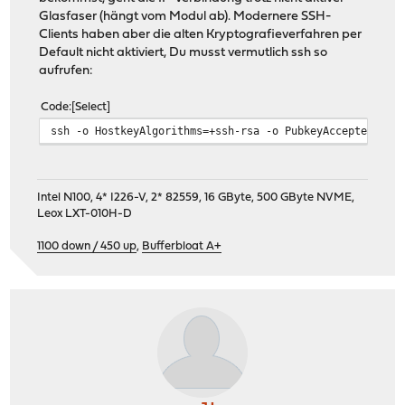
Glasfaser (hängt vom Modul ab). Modernere SSH-
Clients haben aber die alten Kryptografieverfahren per
Default nicht aktiviert, Du musst vermutlich ssh so
aufrufen:
Code
Select
ssh -o HostkeyAlgorithms=+ssh-rsa -o PubkeyAcceptedAlgo
Intel N100, 4* I226-V, 2* 82559, 16 GByte, 500 GByte NVME,
Leox LXT-010H-D
1100 down / 450 up
,
Bufferbloat A+