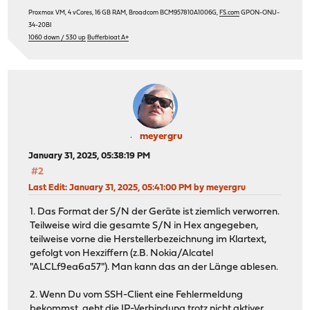
Proxmox VM, 4 vCores, 16 GB RAM, Broadcom BCM957810A1006G,
FS.com
GPON-ONU-
34-20BI
1060 down / 530 up
Bufferbloat A+
meyergru
January 31, 2025, 05:38:19 PM
#2
Last Edit
: January 31, 2025, 05:41:00 PM by meyergru
1. Das Format der S/N der Geräte ist ziemlich verworren.
Teilweise wird die gesamte S/N in Hex angegeben,
teilweise vorne die Herstellerbezeichnung im Klartext,
gefolgt von Hexziffern (z.B. Nokia/Alcatel
"ALCLf9ea6a57"). Man kann das an der Länge ablesen.
2. Wenn Du vom SSH-Client eine Fehlermeldung
bekommst, geht die IP-Verbindung trotz nicht aktiver