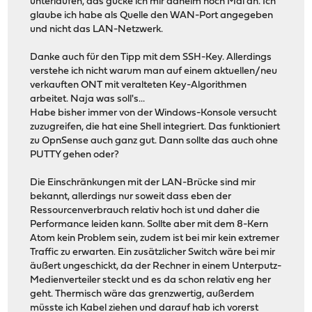
unterlaufen, das gucke ich mir daheim noch Mal an. Ich
glaube ich habe als Quelle den WAN-Port angegeben
und nicht das LAN-Netzwerk.
Danke auch für den Tipp mit dem SSH-Key. Allerdings
verstehe ich nicht warum man auf einem aktuellen/neu
verkauften ONT mit veralteten Key-Algorithmen
arbeitet. Naja was soll's...
Habe bisher immer von der Windows-Konsole versucht
zuzugreifen, die hat eine Shell integriert. Das funktioniert
zu OpnSense auch ganz gut. Dann sollte das auch ohne
PUTTY gehen oder?
Die Einschränkungen mit der LAN-Brücke sind mir
bekannt, allerdings nur soweit dass eben der
Ressourcenverbrauch relativ hoch ist und daher die
Performance leiden kann. Sollte aber mit dem 8-Kern
Atom kein Problem sein, zudem ist bei mir kein extremer
Traffic zu erwarten. Ein zusätzlicher Switch wäre bei mir
äußert ungeschickt, da der Rechner in einem Unterputz-
Medienverteiler steckt und es da schon relativ eng her
geht. Thermisch wäre das grenzwertig, außerdem
müsste ich Kabel ziehen und darauf hab ich vorerst