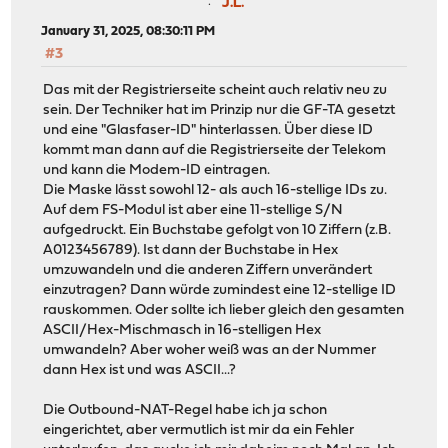
J.L.
January 31, 2025, 08:30:11 PM
#3
Das mit der Registrierseite scheint auch relativ neu zu
sein. Der Techniker hat im Prinzip nur die GF-TA gesetzt
und eine "Glasfaser-ID" hinterlassen. Über diese ID
kommt man dann auf die Registrierseite der Telekom
und kann die Modem-ID eintragen.
Die Maske lässt sowohl 12- als auch 16-stellige IDs zu.
Auf dem FS-Modul ist aber eine 11-stellige S/N
aufgedruckt. Ein Buchstabe gefolgt von 10 Ziffern (z.B.
A0123456789). Ist dann der Buchstabe in Hex
umzuwandeln und die anderen Ziffern unverändert
einzutragen? Dann würde zumindest eine 12-stellige ID
rauskommen. Oder sollte ich lieber gleich den gesamten
ASCII/Hex-Mischmasch in 16-stelligen Hex
umwandeln? Aber woher weiß was an der Nummer
dann Hex ist und was ASCII...?
Die Outbound-NAT-Regel habe ich ja schon
eingerichtet, aber vermutlich ist mir da ein Fehler