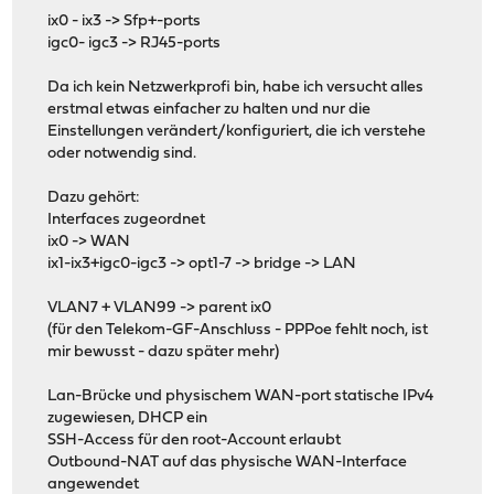
ix0 - ix3 -> Sfp+-ports
igc0- igc3 -> RJ45-ports
Da ich kein Netzwerkprofi bin, habe ich versucht alles
erstmal etwas einfacher zu halten und nur die
Einstellungen verändert/konfiguriert, die ich verstehe
oder notwendig sind.
Dazu gehört:
Interfaces zugeordnet
ix0 -> WAN
ix1-ix3+igc0-igc3 -> opt1-7 -> bridge -> LAN
VLAN7 + VLAN99 -> parent ix0
(für den Telekom-GF-Anschluss - PPPoe fehlt noch, ist
mir bewusst - dazu später mehr)
Lan-Brücke und physischem WAN-port statische IPv4
zugewiesen, DHCP ein
SSH-Access für den root-Account erlaubt
Outbound-NAT auf das physische WAN-Interface
angewendet