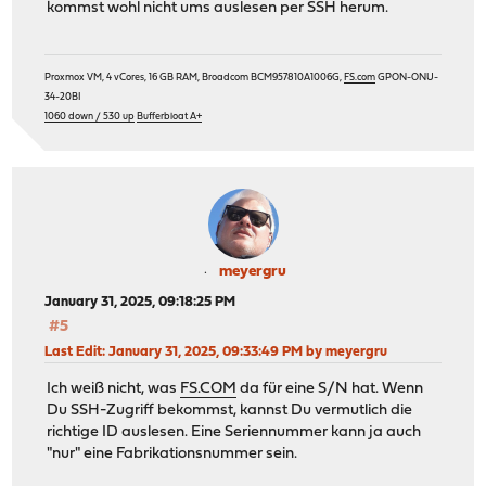
kommst wohl nicht ums auslesen per SSH herum.
Proxmox VM, 4 vCores, 16 GB RAM, Broadcom BCM957810A1006G,
FS.com
GPON-ONU-
34-20BI
1060 down / 530 up
Bufferbloat A+
meyergru
January 31, 2025, 09:18:25 PM
#5
Last Edit
: January 31, 2025, 09:33:49 PM by meyergru
Ich weiß nicht, was
FS.COM
da für eine S/N hat. Wenn
Du SSH-Zugriff bekommst, kannst Du vermutlich die
richtige ID auslesen. Eine Seriennummer kann ja auch
"nur" eine Fabrikationsnummer sein.