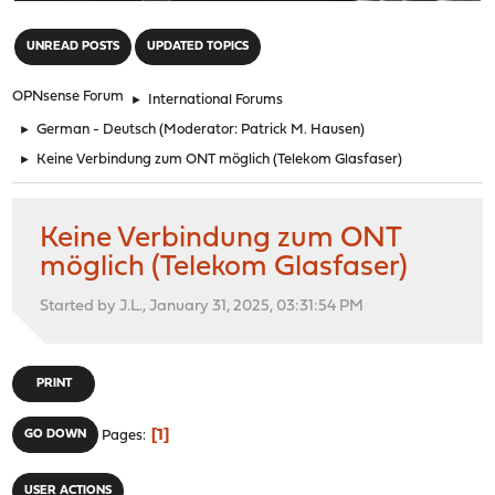
"
UNREAD POSTS
UPDATED TOPICS
OPNsense Forum
►
International Forums
►
German - Deutsch
(Moderator:
Patrick M. Hausen
)
►
Keine Verbindung zum ONT möglich (Telekom Glasfaser)
Keine Verbindung zum ONT
möglich (Telekom Glasfaser)
Started by J.L., January 31, 2025, 03:31:54 PM
PRINT
1
GO DOWN
Pages
USER ACTIONS