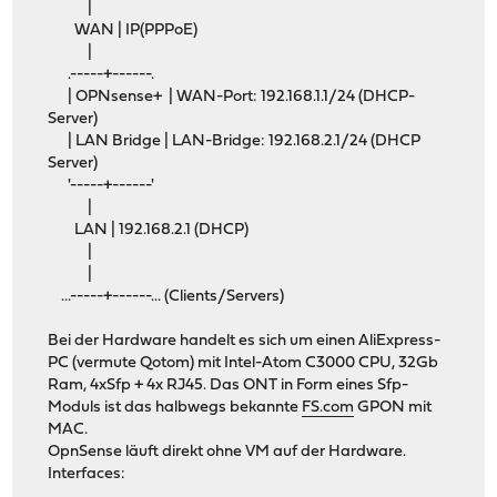
|
WAN | IP(PPPoE)
|
.-----+------.
| OPNsense+ | WAN-Port: 192.168.1.1/24 (DHCP-
Server)
| LAN Bridge | LAN-Bridge: 192.168.2.1/24 (DHCP
Server)
'-----+------'
|
LAN | 192.168.2.1 (DHCP)
|
|
...-----+------... (Clients/Servers)
Bei der Hardware handelt es sich um einen AliExpress-
PC (vermute Qotom) mit Intel-Atom C3000 CPU, 32Gb
Ram, 4xSfp + 4x RJ45. Das ONT in Form eines Sfp-
Moduls ist das halbwegs bekannte
FS.com
GPON mit
MAC.
OpnSense läuft direkt ohne VM auf der Hardware.
Interfaces: