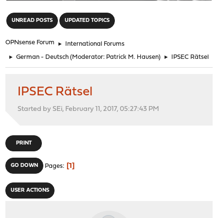
"
UNREAD POSTS
UPDATED TOPICS
OPNsense Forum
►
International Forums
►
German - Deutsch
(Moderator:
Patrick M. Hausen
)
►
IPSEC Rätsel
IPSEC Rätsel
Started by SEi, February 11, 2017, 05:27:43 PM
PRINT
1
GO DOWN
Pages
USER ACTIONS