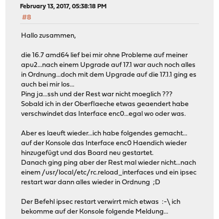
February 13, 2017, 05:38:18 PM
#8
Hallo zusammen,
die 16.7 amd64 lief bei mir ohne Probleme auf meiner
apu2...nach einem Upgrade auf 17.1 war auch noch alles
in Ordnung...doch mit dem Upgrade auf die 17.1.1 ging es
auch bei mir los...
Ping ja...ssh und der Rest war nicht moeglich ???
Sobald ich in der Oberflaeche etwas geaendert habe
verschwindet das Interface enc0...egal wo oder was.
Aber es laeuft wieder...ich habe folgendes gemacht...
auf der Konsole das Interface enc0 Haendich wieder
hinzugefügt und das Board neu gestartet.
Danach ging ping aber der Rest mal wieder nicht...nach
einem /usr/local/etc/rc.reload_interfaces und ein ipsec
restart war dann alles wieder in Ordnung ;D
Der Befehl ipsec restart verwirrt mich etwas :-\ ich
bekomme auf der Konsole folgende Meldung...