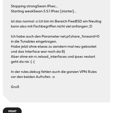
Stopping strongSwan IPsec...
Starting weakSwan 5.5.1 IPsec [starter]...
ist das normal :o Ich bin im Bereich FreeBSD ein Neuling
kann also mit Fachbegriffen nicht viel anfangen ;D
Ich habe auch den Parameter net.pf.share_forward=0
in die Tunables eingetragen.
Habe jetzt ohne etwas zu aendern mal neu gebootet
und das Interface war noch da 8)
Aber ohne ein rc.reload_interfaces und ipsec restart
geht da nix :( :(
In der rules.debug fehlen auch die ganzen VPN Rules
vor den beiden Aufrufen. :o
Gruß
PRINT