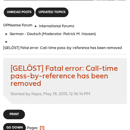
"
UNREAD POSTS
UPDATED TOPICS
OPNsense Forum
►
International Forums
►
German - Deutsch
(Moderator:
Patrick M. Hausen
)
►
[GELÖST] Fatal error: Call-time pass-by-reference has been removed
[GELÖST] Fatal error: Call-time
pass-by-reference has been
removed
Started by Kepa, May 19, 2015, 12:16:14 PM
PRINT
1
GO DOWN
Pages