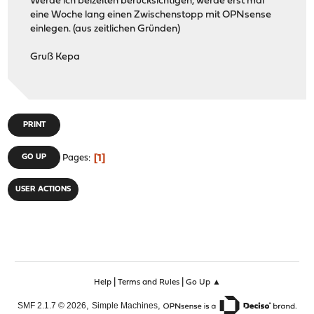
Werde ich beizeiten berücksichtigen, werde erst mal
eine Woche lang einen Zwischenstopp mit OPNsense
einlegen. (aus zeitlichen Gründen)
Gruß Kepa
PRINT
1
GO UP
Pages
USER ACTIONS
|
|
Help
Terms and Rules
Go Up ▲
,
,
SMF 2.1.7 © 2026
Simple Machines