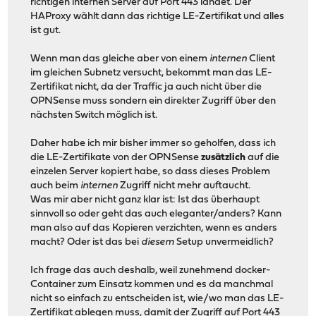
richtigen internen Server auf Port 443 landet. Der
HAProxy wählt dann das richtige LE-Zertifikat und alles
ist gut.
Wenn man das gleiche aber von einem
internen
Client
im gleichen Subnetz versucht, bekommt man das LE-
Zertifikat nicht, da der Traffic ja auch nicht über die
OPNSense muss sondern ein direkter Zugriff über den
nächsten Switch möglich ist.
Daher habe ich mir bisher immer so geholfen, dass ich
die LE-Zertifikate von der OPNSense
zusätzlich
auf die
einzelen Server kopiert habe, so dass dieses Problem
auch beim
internen
Zugriff nicht mehr auftaucht.
Was mir aber nicht ganz klar ist: Ist das überhaupt
sinnvoll so oder geht das auch eleganter/anders? Kann
man also auf das Kopieren verzichten, wenn es anders
macht? Oder ist das bei
diesem
Setup unvermeidlich?
Ich frage das auch deshalb, weil zunehmend docker-
Container zum Einsatz kommen und es da manchmal
nicht so einfach zu entscheiden ist, wie/wo man das LE-
Zertifikat ablegen muss, damit der Zugriff auf Port 443