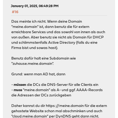
January 01, 2025, 06:49:28 PM
#16
Das meinte ich nicht. Wenn deine Domain
"meine.domain" ist, dann benutz die für extern
erreichbare Services und das sowohl von innen als auch
von außen. Aber benutz sie nicht als Domain für DHCP
und schlimmstenfalls Active Directory (falls du eine
Firma bist und sowas hast).
Benutz dafür halt eine Subdomain wie
"zuhause.meine.domain".
Grund: wenn man AD hat, dann
-
müssen
die DCs die DNS-Server für alle Clients ein
-
muss
"meine.domain" als A- und ggf. AAAA-Records
die Adressen der DCs zurückgeben
Daher kannst du dir https://meine.domain für die extern
gehostete Website schon mal abschminken und auch
"cloud.meine.domain" per DynDNS geht dann nicht.