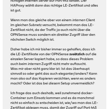
richtigen internen Server auf Port 443 landet. Der
HAProxy wählt dann das richtige LE-Zertifikat und alles
ist gut.
Wenn man das gleiche aber von einem
internen
Client
im gleichen Subnetz versucht, bekommt man das LE-
Zertifikat nicht, da der Traffic ja auch nicht über die
OPNSense muss sondern ein direkter Zugriff über den
nächsten Switch möglich ist.
Daher habe ich mir bisher immer so geholfen, dass ich
die LE-Zertifikate von der OPNSense
zusätzlich
auf die
einzelen Server kopiert habe, so dass dieses Problem
auch beim
internen
Zugriff nicht mehr auftaucht.
Was mir aber nicht ganz klar ist: Ist das überhaupt
sinnvoll so oder geht das auch eleganter/anders? Kann
man also auf das Kopieren verzichten, wenn es anders
macht? Oder ist das bei
diesem
Setup unvermeidlich?
Ich frage das auch deshalb, weil zunehmend docker-
Container zum Einsatz kommen und es da manchmal
nicht so einfach zu entscheiden ist, wie/wo man das LE-
Zertifikat ablegen muss, damit der Zugriff auf Port 443