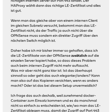
richtigen internen Server auf Port 443 landet. Der
HAProxy wählt dann das richtige LE-Zertifikat und alles
ist gut.
Wenn man das gleiche aber von einem
internen
Client
im gleichen Subnetz versucht, bekommt man das LE-
Zertifikat nicht, da der Traffic ja auch nicht über die
OPNSense muss sondern ein direkter Zugriff über den
nächsten Switch möglich ist.
Daher habe ich mir bisher immer so geholfen, dass ich
die LE-Zertifikate von der OPNSense
zusätzlich
auf die
einzelen Server kopiert habe, so dass dieses Problem
auch beim
internen
Zugriff nicht mehr auftaucht.
Was mir aber nicht ganz klar ist: Ist das überhaupt
sinnvoll so oder geht das auch eleganter/anders? Kann
man also auf das Kopieren verzichten, wenn es anders
macht? Oder ist das bei
diesem
Setup unvermeidlich?
Ich frage das auch deshalb, weil zunehmend docker-
Container zum Einsatz kommen und es da manchmal
nicht so einfach zu entscheiden ist, wie/wo man das LE-
Zertifikat ablegen muss, damit der Zugriff auf Port 443