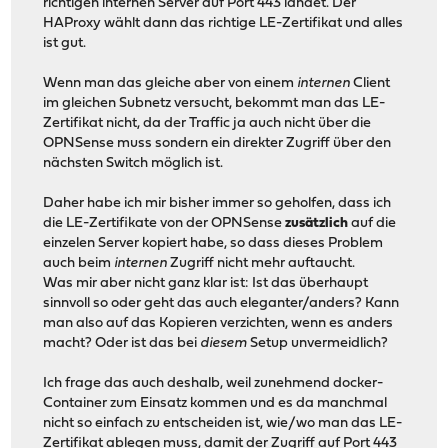
richtigen internen Server auf Port 443 landet. Der
HAProxy wählt dann das richtige LE-Zertifikat und alles
ist gut.
Wenn man das gleiche aber von einem
internen
Client
im gleichen Subnetz versucht, bekommt man das LE-
Zertifikat nicht, da der Traffic ja auch nicht über die
OPNSense muss sondern ein direkter Zugriff über den
nächsten Switch möglich ist.
Daher habe ich mir bisher immer so geholfen, dass ich
die LE-Zertifikate von der OPNSense
zusätzlich
auf die
einzelen Server kopiert habe, so dass dieses Problem
auch beim
internen
Zugriff nicht mehr auftaucht.
Was mir aber nicht ganz klar ist: Ist das überhaupt
sinnvoll so oder geht das auch eleganter/anders? Kann
man also auf das Kopieren verzichten, wenn es anders
macht? Oder ist das bei
diesem
Setup unvermeidlich?
Ich frage das auch deshalb, weil zunehmend docker-
Container zum Einsatz kommen und es da manchmal
nicht so einfach zu entscheiden ist, wie/wo man das LE-
Zertifikat ablegen muss, damit der Zugriff auf Port 443