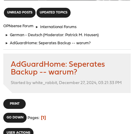
"
UNREAD POSTS
UPDATED TOPICS
OPNsense Forum
►
International Forums
►
German - Deutsch
(Moderator:
Patrick M. Hausen
)
►
AdGuardHome: Seperates Backup -- warum?
AdGuardHome: Seperates
Backup -- warum?
Started by white_rabbit, December 27, 2024, 03:21:33 PM
PRINT
1
GO DOWN
Pages
USER ACTIONS