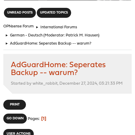
"
UNREAD POSTS
UPDATED TOPICS
OPNsense Forum
►
International Forums
►
German - Deutsch
(Moderator:
Patrick M. Hausen
)
►
AdGuardHome: Seperates Backup -- warum?
AdGuardHome: Seperates
Backup -- warum?
Started by white_rabbit, December 27, 2024, 03:21:33 PM
PRINT
1
GO DOWN
Pages
USER ACTIONS