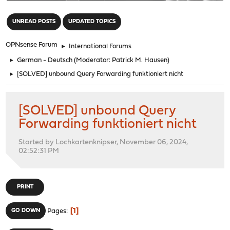
"
UNREAD POSTS
UPDATED TOPICS
OPNsense Forum
►
International Forums
►
German - Deutsch
(Moderator:
Patrick M. Hausen
)
►
[SOLVED] unbound Query Forwarding funktioniert nicht
[SOLVED] unbound Query
Forwarding funktioniert nicht
Started by Lochkartenknipser, November 06, 2024,
02:52:31 PM
PRINT
1
GO DOWN
Pages