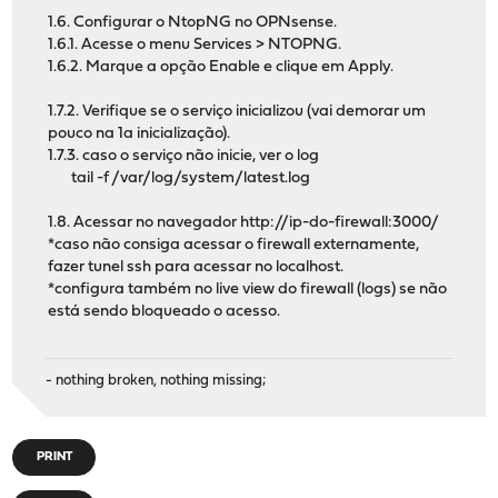
1.6. Configurar o NtopNG no OPNsense.
1.6.1. Acesse o menu Services > NTOPNG.
1.6.2. Marque a opção Enable e clique em Apply.
1.7.2. Verifique se o serviço inicializou (vai demorar um
pouco na 1a inicialização).
1.7.3. caso o serviço não inicie, ver o log
tail -f /var/log/system/latest.log
1.8. Acessar no navegador http://ip-do-firewall:3000/
*caso não consiga acessar o firewall externamente,
fazer tunel ssh para acessar no localhost.
*configura também no live view do firewall (logs) se não
está sendo bloqueado o acesso.
- nothing broken, nothing missing;
PRINT