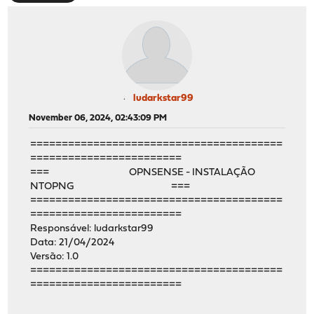
ludarkstar99
November 06, 2024, 02:43:09 PM
========================================
========================
=== OPNSENSE - INSTALAÇÃO
NTOPNG ===
========================================
========================
Responsável: ludarkstar99
Data: 21/04/2024
Versão: 1.0
========================================
========================