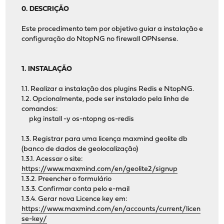
0. DESCRIÇÃO
Este procedimento tem por objetivo guiar a instalação e
configuração do NtopNG no firewall OPNsense.
1. INSTALAÇÃO
1.1. Realizar a instalação dos plugins Redis e NtopNG.
1.2. Opcionalmente, pode ser instalado pela linha de
comandos:
pkg install -y os-ntopng os-redis
1.3. Registrar para uma licença maxmind geolite db
(banco de dados de geolocalização)
1.3.1. Acessar o site:
https://www.maxmind.com/en/geolite2/signup
1.3.2. Preencher o formulário
1.3.3. Confirmar conta pelo e-mail
1.3.4. Gerar nova Licence key em:
https://www.maxmind.com/en/accounts/current/licen
se-key/