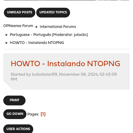
"
UNREAD POSTS
UPDATED TOPICS
OPNsense Forum
►
International Forums
►
Portuguese - Português
(Moderator:
juliocbc
)
►
HOWTO - Instalando NTOPNG
HOWTO - Instalando NTOPNG
Started by ludarkstar99, November 06, 2024, 02:43:09
PM
PRINT
1
GO DOWN
Pages
USER ACTIONS