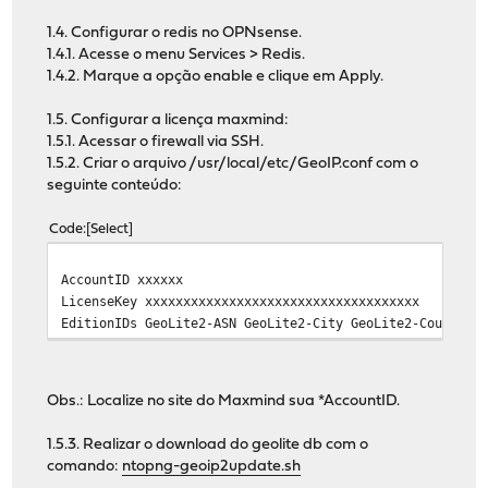
1.4. Configurar o redis no OPNsense.
1.4.1. Acesse o menu Services > Redis.
1.4.2. Marque a opção enable e clique em Apply.
1.5. Configurar a licença maxmind:
1.5.1. Acessar o firewall via SSH.
1.5.2. Criar o arquivo /usr/local/etc/GeoIP.conf com o
seguinte conteúdo:
Code
Select
AccountID xxxxxx
LicenseKey xxxxxxxxxxxxxxxxxxxxxxxxxxxxxxxxxxxx
EditionIDs GeoLite2-ASN GeoLite2-City GeoLite2-Country
Obs.: Localize no site do Maxmind sua *AccountID.
1.5.3. Realizar o download do geolite db com o
comando:
ntopng-geoip2update.sh