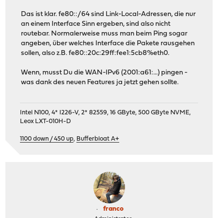
Das ist klar. fe80::/64 sind Link-Local-Adressen, die nur
an einem Interface Sinn ergeben, sind also nicht
routebar. Normalerweise muss man beim Ping sogar
angeben, über welches Interface die Pakete rausgehen
sollen, also z.B. fe80::20c:29ff:fee1:5cb8%eth0.
Wenn, musst Du die WAN-IPv6 (2001:a61:...) pingen -
was dank des neuen Features ja jetzt gehen sollte.
Intel N100, 4* I226-V, 2* 82559, 16 GByte, 500 GByte NVME,
Leox LXT-010H-D
1100 down / 450 up
,
Bufferbloat A+
franco