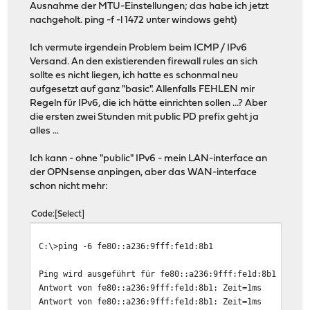
Ausnahme der MTU-Einstellungen; das habe ich jetzt
nachgeholt. ping -f -l 1472 unter windows geht)
Ich vermute irgendein Problem beim ICMP / IPv6
Versand. An den existierenden firewall rules an sich
sollte es nicht liegen, ich hatte es schonmal neu
aufgesetzt auf ganz "basic". Allenfalls FEHLEN mir
Regeln für IPv6, die ich hätte einrichten sollen ...? Aber
die ersten zwei Stunden mit public PD prefix geht ja
alles ...
Ich kann - ohne "public" IPv6 - mein LAN-interface an
der OPNsense anpingen, aber das WAN-interface
schon nicht mehr:
Code
Select
C:\>ping -6 fe80::a236:9fff:fe1d:8b1
Ping wird ausgeführt für fe80::a236:9fff:fe1d:8b1 mit 3
Antwort von fe80::a236:9fff:fe1d:8b1: Zeit=1ms
Antwort von fe80::a236:9fff:fe1d:8b1: Zeit=1ms