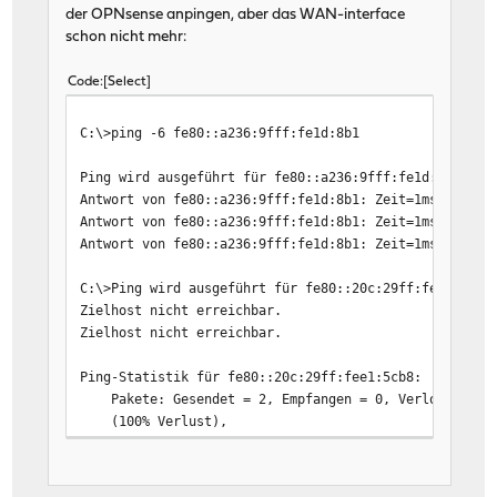
der OPNsense anpingen, aber das WAN-interface
schon nicht mehr:
Code
Select
C:\>ping -6 fe80::a236:9fff:fe1d:8b1
Ping wird ausgeführt für fe80::a236:9fff:fe1d:8b1 mit
Antwort von fe80::a236:9fff:fe1d:8b1: Zeit=1ms
Antwort von fe80::a236:9fff:fe1d:8b1: Zeit=1ms
Antwort von fe80::a236:9fff:fe1d:8b1: Zeit=1ms
C:\>Ping wird ausgeführt für fe80::20c:29ff:fee1:5cb8
Zielhost nicht erreichbar.
Zielhost nicht erreichbar.
Ping-Statistik für fe80::20c:29ff:fee1:5cb8:
Pakete: Gesendet = 2, Empfangen = 0, Verloren = 2
(100% Verlust),