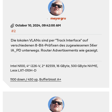
meyergru
October 10, 2024, 09:42:00 AM
#2
Die lokalen VLANs sind per "Track Interface" auf
verschiedenen 8-Bit-Präfixen des zugewiesenen 56er
IA_PD unterwegs. Router Advertisements wie gezeigt.
Intel N100, 4* I226-V, 2* 82559, 16 GByte, 500 GByte NVME,
Leox LXT-010H-D
1100 down / 450 up
,
Bufferbloat A+