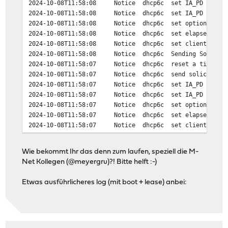
2024-10-08T11:58:08
Notice
dhcp6c
set IA_PD
2024-10-08T11:58:08
Notice
dhcp6c
set IA_PD prefi
2024-10-08T11:58:08
Notice
dhcp6c
set option requ
2024-10-08T11:58:08
Notice
dhcp6c
set elapsed tim
2024-10-08T11:58:08
Notice
dhcp6c
set client ID (
2024-10-08T11:58:08
Notice
dhcp6c
Sending Solicit
2024-10-08T11:58:07
Notice
dhcp6c
reset a timer o
2024-10-08T11:58:07
Notice
dhcp6c
send solicit to
2024-10-08T11:58:07
Notice
dhcp6c
set IA_PD
2024-10-08T11:58:07
Notice
dhcp6c
set IA_PD prefi
2024-10-08T11:58:07
Notice
dhcp6c
set option requ
2024-10-08T11:58:07
Notice
dhcp6c
set elapsed tim
2024-10-08T11:58:07
Notice
dhcp6c
set client ID (
2024-10-08T11:58:07
Notice
dhcp6c
a new XID (6def
2024-10-08T11:58:07
Notice
dhcp6c
Sending Solicit
Wie bekommt Ihr das denn zum laufen, speziell die M-
2024-10-08T11:58:07
Notice
dhcp6c
reset a timer o
Net Kollegen (@meyergru)?! Bitte helft :-)
2024-10-08T11:58:07
Notice
dhcp6c
remove an IA: P
2024-10-08T11:58:07
Notice
dhcp6c
IA PD-0 is inva
Etwas ausführlicheres log (mit boot + lease) anbei:
2024-10-08T11:58:07
Notice
dhcp6c
remove an addre
2024-10-08T11:58:07
Notice
dhcp6c
remove an addre
2024-10-08T11:58:07
Notice
dhcp6c
remove an addre
2024-10-08T11:58:07
Notice
dhcp6c
remove an addre
2024-10-08T11:58:07
Notice
dhcp6c
remove an addre