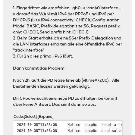
1. Eingerichtet wie empfohlen: igb0 -> vlan40 interface -
> darauf das WAN mit IPv4 per PPPoE und IPv6 per
DHCPv6 (Use IPv4 connectivity: CHECK, Configuration
Mode: BASIC, Prefix delegation size:56, Request prefix
only: CHECK, Send prefix hint: CHECK).
2. Beim Start erhalte ich eine 56er Prefix Delegation und
die LAN interfaces erhalten alle eine öffentliche IPv6 per
"track interface".
3. Für 2h alles prima. IPv6 läuft.
Dann kommt das Problem:
Nach 2h läuft die PD lease time ab (vltime=7200). Alle
bestehenden leases werden gekündigt.
DHCP6c versucht eine neue PD zu erhalten, bekommt
aber keine Antwort. Das sieht dann so aus:
Code
Select
Expand
2024-10-08T11:58:08
Notice
dhcp6c
reset a timer o
2024-10-08T11:58:08
Notice
dhcp6c
send solicit to