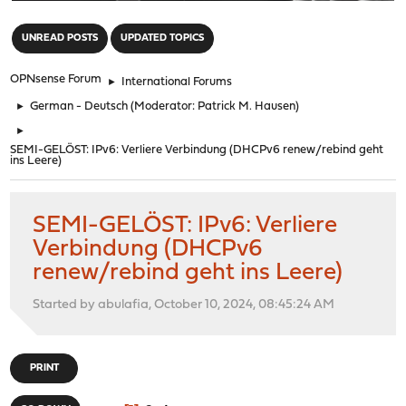
"
UNREAD POSTS
UPDATED TOPICS
OPNsense Forum
►
International Forums
►
German - Deutsch
(Moderator:
Patrick M. Hausen
)
►
SEMI-GELÖST: IPv6: Verliere Verbindung (DHCPv6 renew/rebind geht
ins Leere)
SEMI-GELÖST: IPv6: Verliere
Verbindung (DHCPv6
renew/rebind geht ins Leere)
Started by abulafia, October 10, 2024, 08:45:24 AM
PRINT