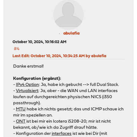
abulafia
October 10, 2024, 10:16:02 AM
#4
Last Edit
: October 10, 2024, 10:34:25 AM by abulafia
Danke erstmal!
Konfiguration (ergänzt):
-
IPv4 Option
: Ja, habe ich gebucht --> full Dual Stack.
-
Virtualisiert
: Ja, aber - die WAN und LAN interfaces
laufen auf durchgereichten physischen NICS (i350
passthrough).
-
MTU
habe ich nichts gesetzt; das und ICMP schaue ich
mir im speziellen an.
-
ONT
ist bei mir ein Icotera i5208-20; mir ist nicht
bekannt, ob/wie ich da Zugriff drauf hätte.
- Konfiguration der
interfaces
ist wie bei Dir (mit