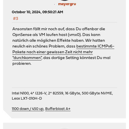
meyergru
October 10, 2024, 09:50:21 AM
#3
Ansonsten fällt mir noch auf, dass Du offenbar die
OpnSense als VM laufen hast (vmx0). Das kann
natürlich alle möglichen Effekte haben. Wir hatten
neulich ein schönes Problem, dass
bestimmte ICMPv6-
Pakete nach einer gewissen Zeit nicht mehr
"durchkommen"
, das dortige Setting könntest Du mal
probieren.
Intel N100, 4* I226-V, 2* 82559, 16 GByte, 500 GByte NVME,
Leox LXT-010H-D
1100 down / 450 up
,
Bufferbloat A+