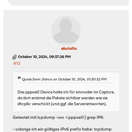
abulafia
October 10, 2024, 09:37:26 PM
#13
Quote from: franco on October 10, 2024, 01:30:32 PM
Das pppoe0 Device halte ich für sinnvoller im Capture,
da dort erstmal die Pakete sichtbar werden wie sie
dhcp6c verschickt (und ggf. die Serverantworten).
Getestet mit tcpdump -vvv -i pppoe0 | grep IP6:
- solange ich ein gültiges IPv6 prefix habe: tcpdump