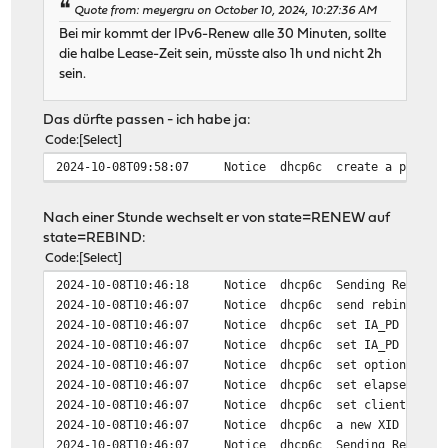
Quote from: meyergru on October 10, 2024, 10:27:36 AM
Bei mir kommt der IPv6-Renew alle 30 Minuten, sollte
die halbe Lease-Zeit sein, müsste also 1h und nicht 2h
sein.
Das dürfte passen - ich habe ja:
Code
Select
2024-10-08T09:58:07
Notice
dhcp6c
create a prefix
Nach einer Stunde wechselt er von state=RENEW auf
state=REBIND:
Code
Select
2024-10-08T10:46:18
Notice
dhcp6c
Sending Rebind
2024-10-08T10:46:07
Notice
dhcp6c
send rebind to 
2024-10-08T10:46:07
Notice
dhcp6c
set IA_PD
2024-10-08T10:46:07
Notice
dhcp6c
set IA_PD prefi
2024-10-08T10:46:07
Notice
dhcp6c
set option requ
2024-10-08T10:46:07
Notice
dhcp6c
set elapsed tim
2024-10-08T10:46:07
Notice
dhcp6c
set client ID (
2024-10-08T10:46:07
Notice
dhcp6c
a new XID (bfd4
2024-10-08T10:46:07
Notice
dhcp6c
Sending Rebind