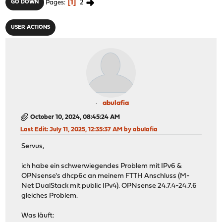
1
2
GO DOWN
Pages
USER ACTIONS
abulafia
October 10, 2024, 08:45:24 AM
Last Edit
: July 11, 2025, 12:35:37 AM by abulafia
Servus,
ich habe ein schwerwiegendes Problem mit IPv6 &
OPNsense's dhcp6c an meinem FTTH Anschluss (M-
Net DualStack mit public IPv4). OPNsense 24.7.4-24.7.6
gleiches Problem.
Was läuft: