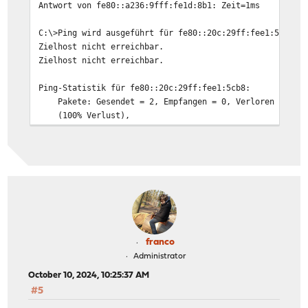
Antwort von fe80::a236:9fff:fe1d:8b1: Zeit=1ms
C:\>Ping wird ausgeführt für fe80::20c:29ff:fee1:5cb8 m
Zielhost nicht erreichbar.
Zielhost nicht erreichbar.
Ping-Statistik für fe80::20c:29ff:fee1:5cb8:
Pakete: Gesendet = 2, Empfangen = 0, Verloren = 2
(100% Verlust),
franco
Administrator
October 10, 2024, 10:25:37 AM
#5