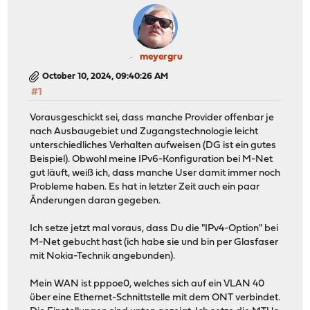
2024-10-08T11:58:07
Notice
dhcp6c
remove an addre
2024-10-08T11:58:07
Notice
dhcp6c
remove an addre
2024-10-08T11:58:07
Notice
dhcp6c
remove a site p
2024-10-08T11:58:07
Notice
dhcp6c
prefix timeout 
meyergru
October 10, 2024, 09:40:26 AM
#1
Vorausgeschickt sei, dass manche Provider offenbar je
nach Ausbaugebiet und Zugangstechnologie leicht
unterschiedliches Verhalten aufweisen (DG ist ein gutes
Beispiel). Obwohl meine IPv6-Konfiguration bei M-Net
gut läuft, weiß ich, dass manche User damit immer noch
Probleme haben. Es hat in letzter Zeit auch ein paar
Änderungen daran gegeben.
Ich setze jetzt mal voraus, dass Du die "IPv4-Option" bei
M-Net gebucht hast (ich habe sie und bin per Glasfaser
mit Nokia-Technik angebunden).
Mein WAN ist pppoe0, welches sich auf ein VLAN 40
über eine Ethernet-Schnittstelle mit dem ONT verbindet.