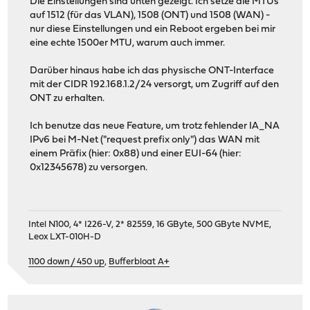
Die Einstellungen sind unten gezeigt. Ich setze die MTUs
auf 1512 (für das VLAN), 1508 (ONT) und 1508 (WAN) -
nur diese Einstellungen und ein Reboot ergeben bei mir
eine echte 1500er MTU, warum auch immer.
Darüber hinaus habe ich das physische ONT-Interface
mit der CIDR 192.168.1.2/24 versorgt, um Zugriff auf den
ONT zu erhalten.
Ich benutze das neue Feature, um trotz fehlender IA_NA
IPv6 bei M-Net ("request prefix only") das WAN mit
einem Präfix (hier: 0x88) und einer EUI-64 (hier:
0x12345678) zu versorgen.
Intel N100, 4* I226-V, 2* 82559, 16 GByte, 500 GByte NVME,
Leox LXT-010H-D
1100 down / 450 up
,
Bufferbloat A+