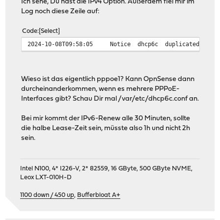
Ich sehe, Du hast die IPv4 Option. Außerdem fiel mir im
Log noch diese Zeile auf:
Code
Select
2024-10-08T09:58:05
Notice
dhcp6c
duplicated inte
Wieso ist das eigentlich pppoe1? Kann OpnSense dann
durcheinanderkommen, wenn es mehrere PPPoE-
Interfaces gibt? Schau Dir mal /var/etc/dhcp6c.conf an.
Bei mir kommt der IPv6-Renew alle 30 Minuten, sollte
die halbe Lease-Zeit sein, müsste also 1h und nicht 2h
sein.
Intel N100, 4* I226-V, 2* 82559, 16 GByte, 500 GByte NVME,
Leox LXT-010H-D
1100 down / 450 up
,
Bufferbloat A+