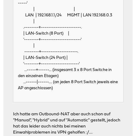
-----'
| |
LAN | 192.168.1.1/24 MGMT | LAN 192.168.0.3
|
.--------+----------------------.
| LAN-Switch (8 Port) |
'--------+----------------------'
|
--------+--------------------.
| LAN-Switch (24 Port) |
'--------+---------------------'
...-----+------... (insgesamt 3 x 8 Port Switche in
den einzelnen Etagen)
...------|------.... (an jeden 8 Port Switch jeweils eine
AP angeschlossen)
Ich hatte am Outbound-NAT aber auch schon auf
"Manual", "Hybrid" und auf "Automatic" gestellt, jedoch
hat das leider auch nichts bei meinen
Einwahlproblemen ins VPN geholfen :/....