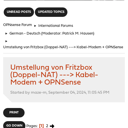
"
UNREAD POSTS
UPDATED TOPICS
OPNsense Forum
►
International Forums
►
German - Deutsch
(Moderator:
Patrick M. Hausen
)
►
Umstellung von Fritzbox (Doppel-NAT) ---> Kabel-Modem + OPNSense
Umstellung von Fritzbox
(Doppel-NAT) ---> Kabel-
Modem + OPNSense
Started by maze-m, September 04, 2024, 11:05:45 PM
PRINT
1
2
GO DOWN
Pages