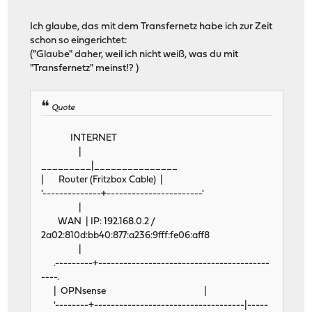
Ich glaube, das mit dem Transfernetz habe ich zur Zeit
schon so eingerichtet:
("Glaube" daher, weil ich nicht weiß, was du mit
"Transfernetz" meinst!? )
Quote
INTERNET
|
_________|_______________
| Router (Fritzbox Cable) |
'--------------+-----------------------'
|
WAN | IP: 192.168.0.2 /
2a02:810d:bb40:877:a236:9fff:fe06:aff8
|
.---------+-----------------------------------------
----.
| OPNsense |
'--------+------------------------------------|-----