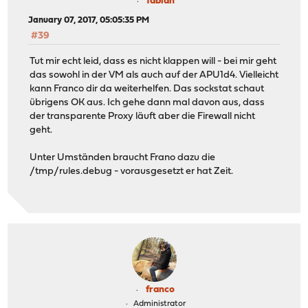
fabian
? ? ? ? tcp4 192.168.1.1:443 192.1
January 07, 2017, 05:05:35 PM
? ? ? ? tcp4 192.168.1.1:443 192.1
#39
? ? ? ? tcp4 192.168.1.1:443 192.1
? ? ? ? tcp4 192.168.1.1:443 192.1
Tut mir echt leid, dass es nicht klappen will - bei mir geht
? ? ? ? tcp4 192.168.1.1:443 192.1
das sowohl in der VM als auch auf der APU1d4. Vielleicht
? ? ? ? tcp4 192.168.1.1:443 192.1
kann Franco dir da weiterhelfen. Das sockstat schaut
übrigens OK aus. Ich gehe dann mal davon aus, dass
der transparente Proxy läuft aber die Firewall nicht
geht.
Unter Umständen braucht Frano dazu die
/tmp/rules.debug - vorausgesetzt er hat Zeit.
franco
Administrator