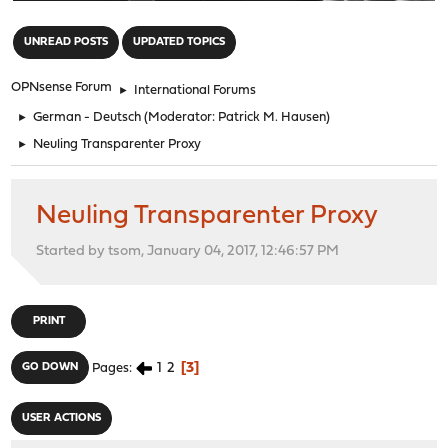
"
UNREAD POSTS
UPDATED TOPICS
OPNsense Forum
►
International Forums
►
German - Deutsch
(Moderator:
Patrick M. Hausen
)
►
Neuling Transparenter Proxy
Neuling Transparenter Proxy
Started by tsom, January 04, 2017, 12:46:57 PM
PRINT
1
2
3
GO DOWN
Pages
USER ACTIONS