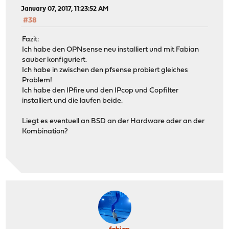
root php-cgi 50767 0 stream /tmp/php-fastcgi.soc
January 07, 2017, 11:23:52 AM
root php-cgi 48074 0 stream /tmp/php-fastcgi.soc
#38
root lighttpd 47838 3 dgram -> /var/run/logpriv
root lighttpd 47838 4 tcp4 *:443 
Fazit:
root lighttpd 47838 5 tcp6 *:443 
Ich habe den OPNsense neu installiert und mit Fabian
root lighttpd 47838 6 tcp4 *:80 
sauber konfiguriert.
root lighttpd 47838 7 tcp6 *:80 
Ich habe in zwischen den pfsense probiert gleiches
root lighttpd 47838 9 tcp4 192.168.1.1:443 19
Problem!
root filterlog 32419 4 dgram -> /var/run/logpriv
Ich habe den IPfire und den IPcop und Copfilter
_dhcp dhclient 19853 3 dgram -> /var/run/logpriv
installiert und die laufen beide.
root dhclient 14214 3 dgram -> /var/run/logpriv
root sshd 9134 3 tcp6 *:222 
Liegt es eventuell an BSD an der Hardware oder an der
root sshd 9134 4 tcp4 *:222 
Kombination?
root syslogd 8401 4 dgram /var/run/log
root syslogd 8401 5 dgram /var/run/logpriv
root syslogd 8401 6 dgram /var/dhcpd/var/run/l
root syslogd 8401 7 udp6 *:514 
root syslogd 8401 8 udp4 *:514 
root devd 226 4 stream /var/run/devd.pipe
root devd 226 5 seqpac /var/run/devd.seqpack
root devd 226 7 dgram -> /var/run/logpriv
root python2.7 194 5 stream /var/run/configd.soc
root python2.7 194 8 dgram -> /var/run/logpriv