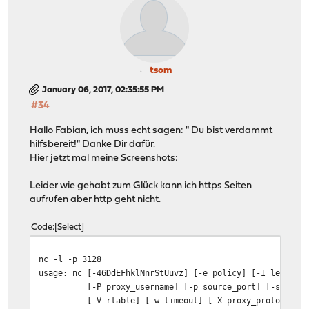
tsom
January 06, 2017, 02:35:55 PM
#34
Hallo Fabian, ich muss echt sagen: " Du bist verdammt
hilfsbereit!" Danke Dir dafür.
Hier jetzt mal meine Screenshots:
Leider wie gehabt zum Glück kann ich https Seiten
aufrufen aber http geht nicht.
Code
Select
nc -l -p 3128
usage: nc [-46DdEFhklNnrStUuvz] [-e policy] [-I length]
[-P proxy_username] [-p source_port] [-s sourc
[-V rtable] [-w timeout] [-X proxy_protocol]