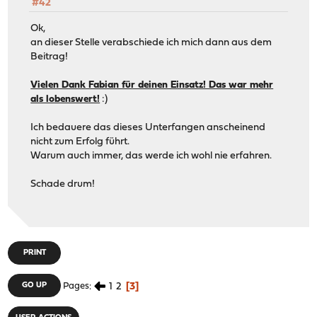
#42
Ok,
an dieser Stelle verabschiede ich mich dann aus dem
Beitrag!
Vielen Dank Fabian für deinen Einsatz! Das war mehr
als lobenswert!
:)
Ich bedauere das dieses Unterfangen anscheinend
nicht zum Erfolg führt.
Warum auch immer, das werde ich wohl nie erfahren.
Schade drum!
PRINT
1
2
3
GO UP
Pages