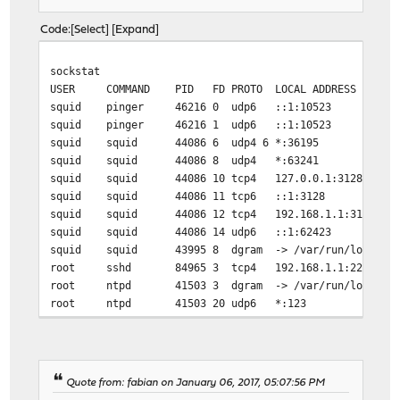
Code
Select
Expand
sockstat
USER COMMAND PID FD PROTO LOCAL ADDRESS
squid pinger 46216 0 udp6 ::1:10523 :
squid pinger 46216 1 udp6 ::1:10523 :
squid squid 44086 6 udp4 6 *:36195
squid squid 44086 8 udp4 *:63241 
squid squid 44086 10 tcp4 127.0.0.1:3128
squid squid 44086 11 tcp6 ::1:3128
squid squid 44086 12 tcp4 192.168.1.1:3128
squid squid 44086 14 udp6 ::1:62423 :
squid squid 43995 8 dgram -> /var/run/log
root sshd 84965 3 tcp4 192.168.1.1:222 192
root ntpd 41503 3 dgram -> /var/run/logpriv
root ntpd 41503 20 udp6 *:123 
root ntpd 41503 21 udp4 *:123 
root ntpd 41503 22 udp4 192.168.1.1:123
root ntpd 41503 23 udp6 fe80::1:1%fxp0:123
root ntpd 41503 24 udp6 fe80::250:bfff:fea6:82
Quote from: fabian on January 06, 2017, 05:07:56 PM
root ntpd 41503 25 udp4 192.168.178.25:123