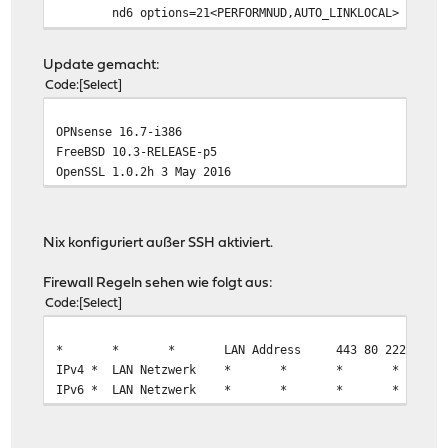
nd6 options=21<PERFORMNUD,AUTO_LINKLOCAL>
media: Ethernet autoselect (100baseTX <full-dup
status: active
Update gemacht:
pflog0: flags=100<PROMISC> metric 0 mtu 33184
Code
Select
pfsync0: flags=0<> metric 0 mtu 1500
syncpeer: 0.0.0.0 maxupd: 128 defer: off
OPNsense 16.7-i386
enc0: flags=0<> metric 0 mtu 1536
FreeBSD 10.3-RELEASE-p5
nd6 options=21<PERFORMNUD,AUTO_LINKLOCAL>
OpenSSL 1.0.2h 3 May 2016
lo0: flags=8049<UP,LOOPBACK,RUNNING,MULTICAST> metric 0
options=600003<RXCSUM,TXCSUM,RXCSUM_IPV6,TXCSUM
inet 127.0.0.1 netmask 0xff000000
inet6 ::1 prefixlen 128
Nix konfiguriert außer SSH aktiviert.
inet6 fe80::1%lo0 prefixlen 64 scopeid 0x6
nd6 options=21<PERFORMNUD,AUTO_LINKLOCAL>
Firewall Regeln sehen wie folgt aus:
Code
Select
*
*
*
LAN Address
443 80 222
IPv4 *
LAN Netzwerk
*
*
*
*
IPv6 *
LAN Netzwerk
*
*
*
*