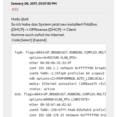
January 06, 2017, 01:07:55 PM
#32
Hallo @all.
So ich habe das System jetzt neu installiert FritzBox
(DHCP) -> OPNsense (DHCP) -> Client
Komme auch sofort ins Internet.
Code
Select
Expand
fxp0: flags=8843<UP,BROADCAST,RUNNING,SIMPLEX,MULTICAST
options=9<RXCSUM,VLAN_MTU>
ether 00:09:6b:35:33:9f
inet 192.168.1.1 netmask 0xffffff00 broadcast 1
inet6 fe80::1:1%fxp0 prefixlen 64 scopeid 0x1
nd6 options=21<PERFORMNUD,AUTO_LINKLOCAL>
media: Ethernet autoselect (100baseTX <full-dup
status: active
dc0: flags=8843<UP,BROADCAST,RUNNING,SIMPLEX,MULTICAST>
options=80008<VLAN_MTU,LINKSTATE>
ether 00:50:bf:a6:82:b2
inet6 fe80::250:bfff:fea6:82b2%dc0 prefixlen 64
inet 192.168.178.25 netmask 0xffffff00 broadcas