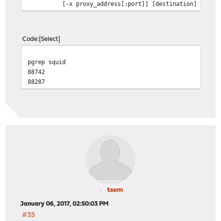
[-x proxy_address[:port]] [destination] [port
Code
Select
pgrep squid
88742
88287
tsom
January 06, 2017, 02:50:03 PM
#35