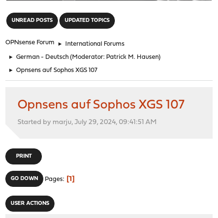
"
UNREAD POSTS
UPDATED TOPICS
OPNsense Forum
►
International Forums
►
German - Deutsch
(Moderator:
Patrick M. Hausen
)
►
Opnsens auf Sophos XGS 107
Opnsens auf Sophos XGS 107
Started by marju, July 29, 2024, 09:41:51 AM
PRINT
1
GO DOWN
Pages
USER ACTIONS