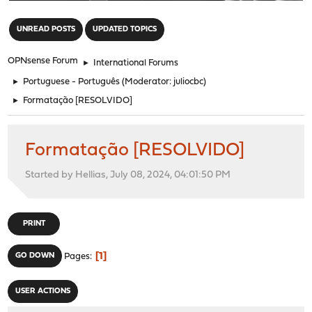
"
UNREAD POSTS
UPDATED TOPICS
OPNsense Forum
►
International Forums
►
Portuguese - Português
(Moderator:
juliocbc
)
►
Formatação [RESOLVIDO]
Formatação [RESOLVIDO]
Started by Hellias, July 08, 2024, 04:01:50 PM
PRINT
1
GO DOWN
Pages
USER ACTIONS