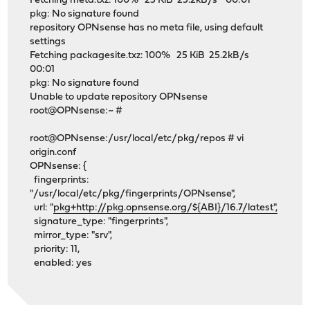
Fetching meta.txz: 100% 25 KiB 25.2kB/s 00:01
pkg: No signature found
repository OPNsense has no meta file, using default
settings
Fetching packagesite.txz: 100% 25 KiB 25.2kB/s
00:01
pkg: No signature found
Unable to update repository OPNsense
root@OPNsense:~ #
root@OPNsense:/usr/local/etc/pkg/repos # vi
origin.conf
OPNsense: {
fingerprints:
"/usr/local/etc/pkg/fingerprints/OPNsense",
url: "
pkg+http://pkg.opnsense.org/${ABI}/16.7/latest",
signature_type: "fingerprints",
mirror_type: "srv",
priority: 11,
enabled: yes