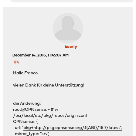
boerly
December 14, 2016, 11:45:07 AM
#4
Hallo Franco,
vielen Dank für deine Unterstützung!
die Änderung:
root@OPNsense:~ # vi
/usr/local/etc/pkg/repos/origin.conf
OPNsense: {
url: "
pkg+http://pkg.opnsense.org/${ABI}/16.7/latest",
mirror_type: "srv",