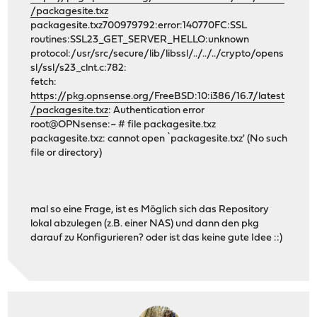
/packagesite.txz
packagesite.txz700979792:error:140770FC:SSL
routines:SSL23_GET_SERVER_HELLO:unknown
protocol:/usr/src/secure/lib/libssl/../../../crypto/opens
sl/ssl/s23_clnt.c:782:
fetch:
https://pkg.opnsense.org/FreeBSD:10:i386/16.7/latest
/packagesite.txz
: Authentication error
root@OPNsense:~ # file packagesite.txz
packagesite.txz: cannot open `packagesite.txz' (No such
file or directory)
mal so eine Frage, ist es Möglich sich das Repository
lokal abzulegen (z.B. einer NAS) und dann den pkg
darauf zu Konfigurieren? oder ist das keine gute Idee ::)