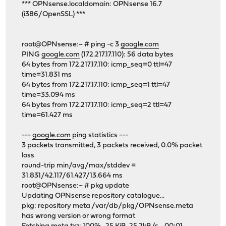
*** OPNsense.localdomain: OPNsense 16.7
(i386/OpenSSL) ***
root@OPNsense:~ # ping -c 3
google.com
PING
google.com
(172.217.17.110): 56 data bytes
64 bytes from 172.217.17.110: icmp_seq=0 ttl=47
time=31.831 ms
64 bytes from 172.217.17.110: icmp_seq=1 ttl=47
time=33.094 ms
64 bytes from 172.217.17.110: icmp_seq=2 ttl=47
time=61.427 ms
---
google.com
ping statistics ---
3 packets transmitted, 3 packets received, 0.0% packet
loss
round-trip min/avg/max/stddev =
31.831/42.117/61.427/13.664 ms
root@OPNsense:~ # pkg update
Updating OPNsense repository catalogue...
pkg: repository meta /var/db/pkg/OPNsense.meta
has wrong version or wrong format