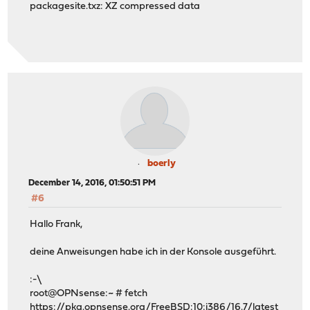
packagesite.txz: XZ compressed data
boerly
December 14, 2016, 01:50:51 PM
#6
Hallo Frank,
deine Anweisungen habe ich in der Konsole ausgeführt.
:-\
root@OPNsense:~ # fetch
https://pkg.opnsense.org/FreeBSD:10:i386/16.7/latest