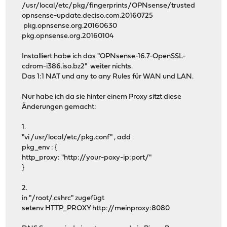
/usr/local/etc/pkg/fingerprints/OPNsense/trusted
opnsense-update.deciso.com.20160725
pkg.opnsense.org.20160630
pkg.opnsense.org.20160104
Installiert habe ich das "OPNsense-16.7-OpenSSL-
cdrom-i386.iso.bz2" weiter nichts.
Das 1:1 NAT und any to any Rules für WAN und LAN.
Nur habe ich da sie hinter einem Proxy sitzt diese
Änderungen gemacht:
1.
"vi /usr/local/etc/pkg.conf" , add
pkg_env : {
http_proxy: "http://your-poxy-ip:port/"
}
2.
in "/root/.cshrc" zugefügt
setenv HTTP_PROXY http://meinproxy:8080