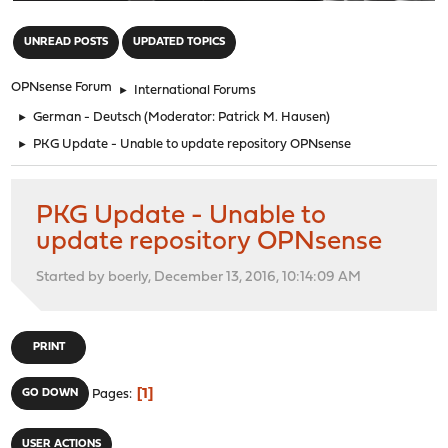
"
UNREAD POSTS
UPDATED TOPICS
OPNsense Forum
►
International Forums
►
German - Deutsch
(Moderator:
Patrick M. Hausen
)
►
PKG Update - Unable to update repository OPNsense
PKG Update - Unable to
update repository OPNsense
Started by boerly, December 13, 2016, 10:14:09 AM
PRINT
1
GO DOWN
Pages
USER ACTIONS