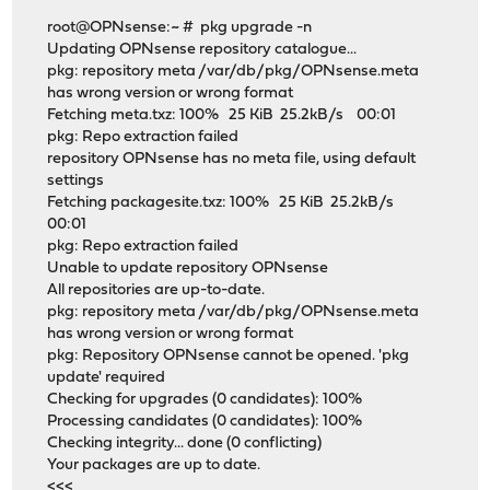
root@OPNsense:~ # pkg upgrade -n
Updating OPNsense repository catalogue...
pkg: repository meta /var/db/pkg/OPNsense.meta
has wrong version or wrong format
Fetching meta.txz: 100% 25 KiB 25.2kB/s 00:01
pkg: Repo extraction failed
repository OPNsense has no meta file, using default
settings
Fetching packagesite.txz: 100% 25 KiB 25.2kB/s
00:01
pkg: Repo extraction failed
Unable to update repository OPNsense
All repositories are up-to-date.
pkg: repository meta /var/db/pkg/OPNsense.meta
has wrong version or wrong format
pkg: Repository OPNsense cannot be opened. 'pkg
update' required
Checking for upgrades (0 candidates): 100%
Processing candidates (0 candidates): 100%
Checking integrity... done (0 conflicting)
Your packages are up to date.
<<<