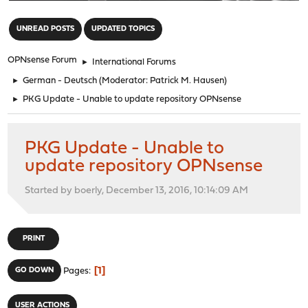
"
UNREAD POSTS
UPDATED TOPICS
OPNsense Forum
►
International Forums
►
German - Deutsch
(Moderator:
Patrick M. Hausen
)
►
PKG Update - Unable to update repository OPNsense
PKG Update - Unable to
update repository OPNsense
Started by boerly, December 13, 2016, 10:14:09 AM
PRINT
1
GO DOWN
Pages
USER ACTIONS