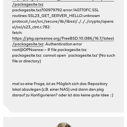
/packagesite.txz
packagesite.txz700979792:error:140770FC:SSL
routines:SSL23_GET_SERVER_HELLO:unknown
protocol:/usr/src/secure/lib/libssl/../../../crypto/opens
sl/ssl/s23_clnt.c:782:
fetch:
https://pkg.opnsense.org/FreeBSD:10:i386/16.7/latest
/packagesite.txz
: Authentication error
root@OPNsense:~ # file packagesite.txz
packagesite.txz: cannot open `packagesite.txz' (No such
file or directory)
mal so eine Frage, ist es Möglich sich das Repository
lokal abzulegen (z.B. einer NAS) und dann den pkg
darauf zu Konfigurieren? oder ist das keine gute Idee ::)