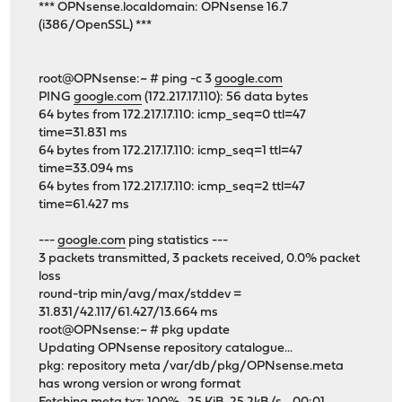
*** OPNsense.localdomain: OPNsense 16.7
(i386/OpenSSL) ***
root@OPNsense:~ # ping -c 3
google.com
PING
google.com
(172.217.17.110): 56 data bytes
64 bytes from 172.217.17.110: icmp_seq=0 ttl=47
time=31.831 ms
64 bytes from 172.217.17.110: icmp_seq=1 ttl=47
time=33.094 ms
64 bytes from 172.217.17.110: icmp_seq=2 ttl=47
time=61.427 ms
---
google.com
ping statistics ---
3 packets transmitted, 3 packets received, 0.0% packet
loss
round-trip min/avg/max/stddev =
31.831/42.117/61.427/13.664 ms
root@OPNsense:~ # pkg update
Updating OPNsense repository catalogue...
pkg: repository meta /var/db/pkg/OPNsense.meta
has wrong version or wrong format