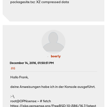
packagesite.txz: XZ compressed data
boerly
December 14, 2016, 01:50:51 PM
#6
Hallo Frank,
deine Anweisungen habe ich in der Konsole ausgeführt.
:-\
root@OPNsense:~ # fetch
https://pkg.opnsense.org/FreeBSD:10:i386/16.7/latest