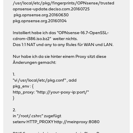
/usr/local/etc/pkg/fingerprints/OPNsense/trusted
opnsense-update.deciso.com.20160725
pkg.opnsense.org.20160630
pkg.opnsense.org.20160104
Installiert habe ich das "OPNsense-16.7-OpenSSL-
cdrom-i386.iso.bz2" weiter nichts.
Das 1:1 NAT und any to any Rules für WAN und LAN.
Nur habe ich da sie hinter einem Proxy sitzt diese
Änderungen gemacht:
1.
"vi /usr/local/etc/pkg.conf" , add
pkg_env : {
http_proxy: "http://your-poxy-ip:port/"
}
2.
in "/root/.cshrc" zugefügt
setenv HTTP_PROXY http://meinproxy:8080