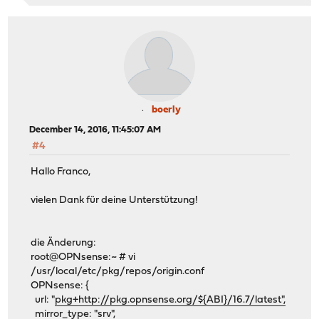
boerly
December 14, 2016, 11:45:07 AM
#4
Hallo Franco,
vielen Dank für deine Unterstützung!
die Änderung:
root@OPNsense:~ # vi
/usr/local/etc/pkg/repos/origin.conf
OPNsense: {
url: "
pkg+http://pkg.opnsense.org/${ABI}/16.7/latest",
mirror_type: "srv",