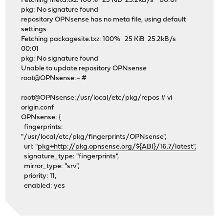
Fetching meta.txz: 100% 25 KiB 25.2kB/s 00:01
pkg: No signature found
repository OPNsense has no meta file, using default
settings
Fetching packagesite.txz: 100% 25 KiB 25.2kB/s
00:01
pkg: No signature found
Unable to update repository OPNsense
root@OPNsense:~ #
root@OPNsense:/usr/local/etc/pkg/repos # vi
origin.conf
OPNsense: {
fingerprints:
"/usr/local/etc/pkg/fingerprints/OPNsense",
url: "
pkg+http://pkg.opnsense.org/${ABI}/16.7/latest",
signature_type: "fingerprints",
mirror_type: "srv",
priority: 11,
enabled: yes