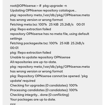
root@OPNsense:~ # pkg upgrade -n
Updating OPNsense repository catalogue...
pkg: repository meta /var/db/pkg/OPNsense.meta
has wrong version or wrong format
Fetching meta.txz: 100% 25 KiB 25.2kB/s 00:01
pkg: Repo extraction failed
repository OPNsense has no meta file, using default
settings
Fetching packagesite.txz: 100% 25 KiB 25.2kB/s
00:01
pkg: Repo extraction failed
Unable to update repository OPNsense
All repositories are up-to-date.
pkg: repository meta /var/db/pkg/OPNsense.meta
has wrong version or wrong format
pkg: Repository OPNsense cannot be opened. 'pkg
update' required
Checking for upgrades (0 candidates): 100%
Processing candidates (0 candidates): 100%
Checking integrity... done (0 conflicting)
Your packages are up to date.
<<<