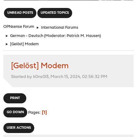
"
UNREAD POSTS
UPDATED TOPICS
OPNsense Forum
►
International Forums
►
German - Deutsch
(Moderator:
Patrick M. Hausen
)
►
[Gelöst] Modem
[Gelöst] Modem
Started by k0ns0l3, March 15, 2024, 02:56:32 PM
PRINT
1
GO DOWN
Pages
USER ACTIONS