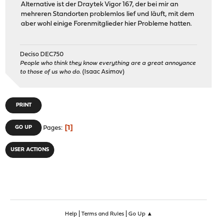
Alternative ist der Draytek Vigor 167, der bei mir an
mehreren Standorten problemlos lief und läuft, mit dem
aber wohl einige Forenmitglieder hier Probleme hatten.
Deciso DEC750
People who think they know everything are a great annoyance
to those of us who do.
(Isaac Asimov)
PRINT
1
GO UP
Pages
USER ACTIONS
|
|
Help
Terms and Rules
Go Up ▲