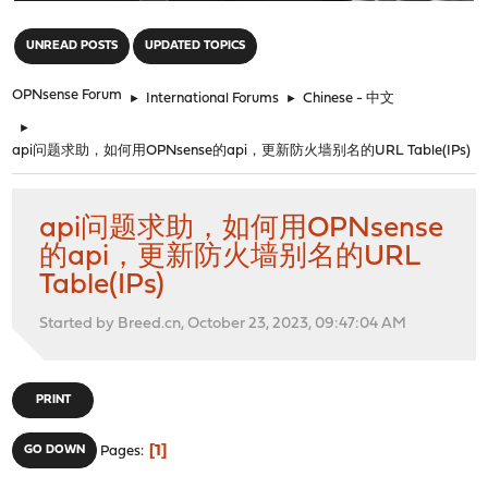
"
UNREAD POSTS
UPDATED TOPICS
OPNsense Forum
►
International Forums
►
Chinese - 中文
►
api问题求助，如何用OPNsense的api，更新防火墙别名的URL Table(IPs)
api问题求助，如何用OPNsense
的api，更新防火墙别名的URL
Table(IPs)
Started by Breed.cn, October 23, 2023, 09:47:04 AM
PRINT
1
GO DOWN
Pages