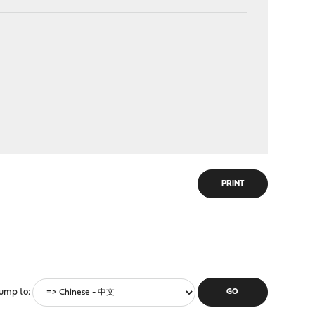
PRINT
ump to