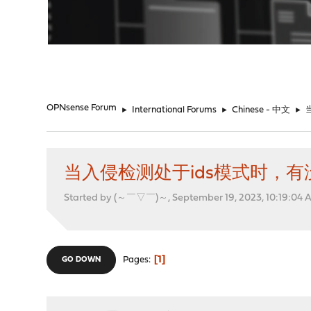
"
OPNsense Forum
►
International Forums
►
Chinese - 中文
►
当入侵检测处于ids模式时，
Started by (～￣▽￣)～, September 19, 2023, 10:19:04 
1
Pages
GO DOWN