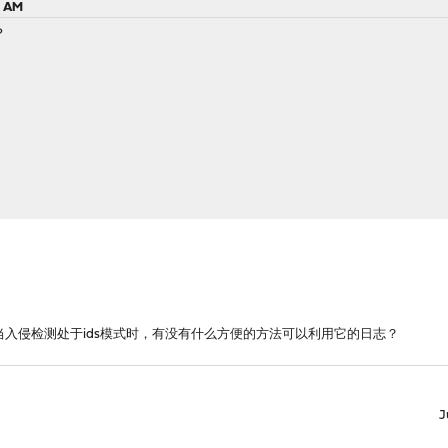
4 AM
？
当入侵检测处于ids模式时，有没有什么方便的方法可以利用它的日志？
J