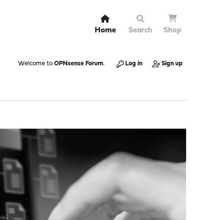
Home
Search
Shop
Welcome to
OPNsense Forum
.
Log in
Sign up