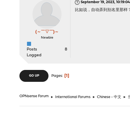
September 19, 2023, 10:19:0
比如说，自动弄到别名里那样
(～￣▽￣)～
Newbie
Posts
8
Logged
1
Pages
GO UP
OPNsense Forum
►
International Forums
►
Chinese - 中文
►