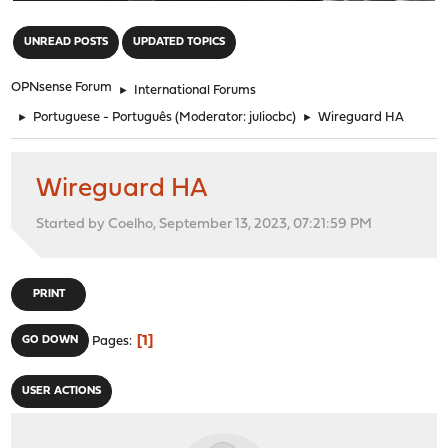
"
UNREAD POSTS
UPDATED TOPICS
OPNsense Forum
►
International Forums
►
Portuguese - Português
(Moderator:
juliocbc
)
►
Wireguard HA
Wireguard HA
Started by Coelho, September 13, 2023, 07:21:59 PM
PRINT
1
GO DOWN
Pages
USER ACTIONS