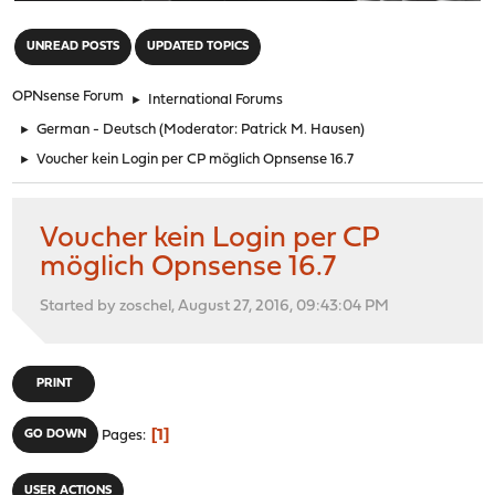
"
UNREAD POSTS
UPDATED TOPICS
OPNsense Forum
►
International Forums
►
German - Deutsch
(Moderator:
Patrick M. Hausen
)
►
Voucher kein Login per CP möglich Opnsense 16.7
Voucher kein Login per CP
möglich Opnsense 16.7
Started by zoschel, August 27, 2016, 09:43:04 PM
PRINT
1
GO DOWN
Pages
USER ACTIONS