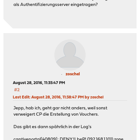
als Authentifizierungsserver eingetragen?
zoschel
August 28, 2016, 11:35:47 PM
#2
Last Edit
: August 28, 2016, 11:38:47 PM by zoschel
Jepp, hab ich, geht gar nicht anders, weil sonst
verweigert CP die Erstellung von Vouchers.
Das gibt es dann spährlich in der Log's
captiveportal[40809]: DENY !LbeP! (192.168.1.101) zone