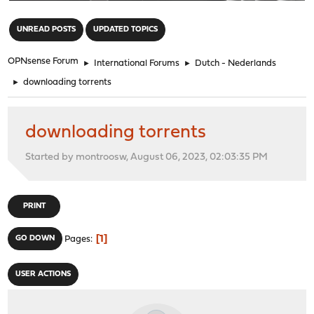
"
UNREAD POSTS
UPDATED TOPICS
OPNsense Forum
►
International Forums
►
Dutch - Nederlands
►
downloading torrents
downloading torrents
Started by montroosw, August 06, 2023, 02:03:35 PM
PRINT
1
GO DOWN
Pages
USER ACTIONS