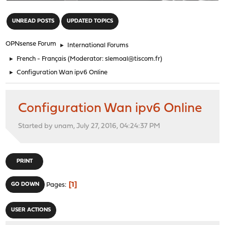
"
UNREAD POSTS
UPDATED TOPICS
OPNsense Forum
►
International Forums
►
French - Français
(Moderator:
slemoal@tiscom.fr
)
►
Configuration Wan ipv6 Online
Configuration Wan ipv6 Online
Started by unam, July 27, 2016, 04:24:37 PM
PRINT
1
GO DOWN
Pages
USER ACTIONS