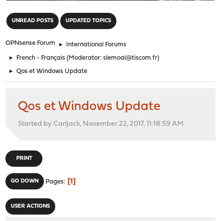
"
UNREAD POSTS
UPDATED TOPICS
OPNsense Forum
►
International Forums
►
French - Français
(Moderator:
slemoal@tiscom.fr
)
►
Qos et Windows Update
Qos et Windows Update
Started by Carljack, November 22, 2017, 11:18:59 AM
PRINT
1
GO DOWN
Pages
USER ACTIONS