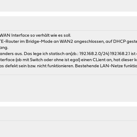
WAN Interface so verhält wie es soll.
LTE-Router im Bridge-Mode an WAN2 angeschlossen, auf DHCP gestellt, 
gang.
nders aus. Das lege ich statisch an(zb.: 192.168.2.0/24) 192.168.2.1
erface (ob mit Switch oder ohne ist egal) einen CLient an, hat dieser k
defekt sein bzw. nicht funktionieren. Bestehende LAN-Netze funktio