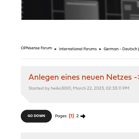
"
OPNsense Forum
►
International Forums
►
German - Deutsch
Anlegen eines neuen Netzes ->
Started by heiko3001, March 22, 2023, 02:33:11 PM
1
2
Pages
GO DOWN