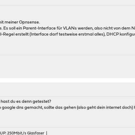
mit meiner Opnsense.
ce. Es soll ein Parent-Interface für VLANs werden, also nicht von dem N
-Regel erstellt (Interface darf testweise erstmal alles), DHCP konfigur
e hast du es denn getestet?
n google dns gemacht, sollte das gehen (also geht dein internet doch) 
 UP: 250Mbit/s Glasfaser |