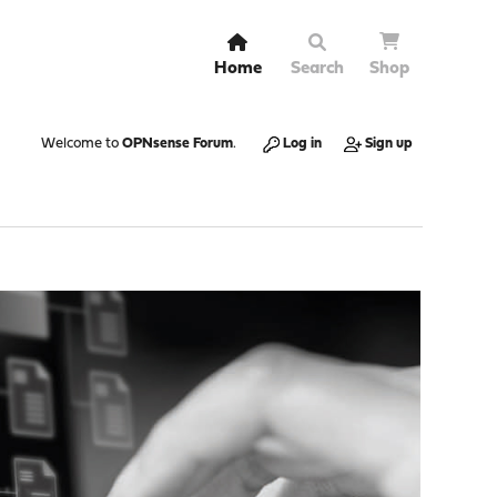
Home
Search
Shop
Welcome to
OPNsense Forum
.
Log in
Sign up