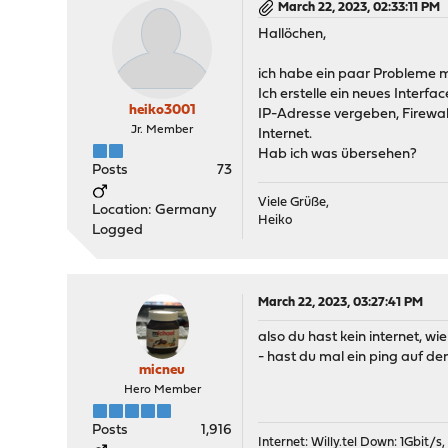
March 22, 2023, 02:33:11 PM
Hallöchen,
ich habe ein paar Probleme 
Ich erstelle ein neues Interfa
heiko3001
IP-Adresse vergeben, Firewall
Jr. Member
Internet.
Hab ich was übersehen?
Posts
73
Viele Grüße,
Location: Germany
Heiko
Logged
March 22, 2023, 03:27:41 PM
also du hast kein internet, wi
- hast du mal ein ping auf de
micneu
Hero Member
Posts
1,916
Internet:
Willy.tel
Down: 1Gbit/s,