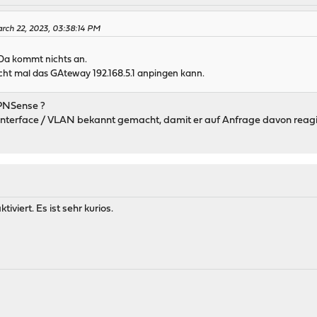
rch 22, 2023, 03:38:14 PM
 Da kommt nichts an.
icht mal das GAteway 192.168.5.1 anpingen kann.
PNSense ?
nterface / VLAN bekannt gemacht, damit er auf Anfrage davon reagi
iviert. Es ist sehr kurios.