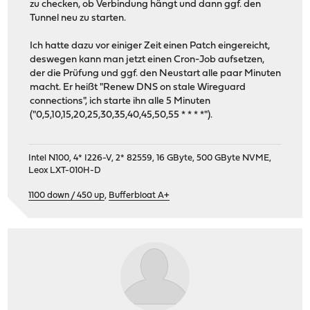
zu checken, ob Verbindung hängt und dann ggf. den
Tunnel neu zu starten.
Ich hatte dazu vor einiger Zeit einen Patch eingereicht,
deswegen kann man jetzt einen Cron-Job aufsetzen,
der die Prüfung und ggf. den Neustart alle paar Minuten
macht. Er heißt "Renew DNS on stale Wireguard
connections", ich starte ihn alle 5 Minuten
("0,5,10,15,20,25,30,35,40,45,50,55 * * * *").
Intel N100, 4* I226-V, 2* 82559, 16 GByte, 500 GByte NVME,
Leox LXT-010H-D
1100 down / 450 up
,
Bufferbloat A+