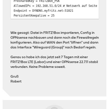
PresharedKey = FRITZBOX_PSK
AllowedIPs = 192.168.51.0/24 # Netzwerk auf Seite der F
Endpoint = DYNDNS.myfritz.net:51821
PersistentKeepalive = 25
Wie gesagt: Datei in FRITZ!Box importieren, Config in
OPNsense nachbauen und dann noch die Firewallregeln
konfigurieren. Also auf WAN den Port "öffnen" und dann
das Interface "Wireguard (Group)" nach Bedarf regeln.
Genau so habe ich das jetzt seit 7 Tagen mit einer
FRITZ!Box LTE (Labor) und einer OPNsense 22.7.11 stabil
verbunden. Keine Probleme soweit.
Gruß
Robert