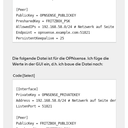
[Peer]
PublicKey = OPNSENSE_PUBLICKEY
PresharedKey = FRITZBOX_PSK
AllowedIPs = 192.168.58.0/24 # Netzwerk auf Seite der O
Endpoint = opnsense.example.com:51821
PersistentKeepalive = 25
Die folgende Datei ist für die OPNsense. Ich füge die
Werte in der GUI ein, d.h. ich baue die Datei nach:
Code
Select
[Interface]
PrivateKey = OPNSENSE_PRIVATEKEY
Address = 192.168.58.0/24 # Netzwerk auf Seite der OPNs
ListenPort = 51821
[Peer]
PublicKey = FRITZBOX_PUBLICKEY