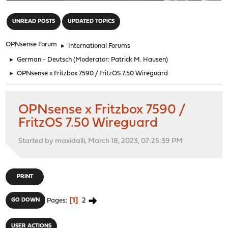
"
UNREAD POSTS
UPDATED TOPICS
OPNsense Forum
►
International Forums
►
German - Deutsch
(Moderator:
Patrick M. Hausen
)
►
OPNsense x Fritzbox 7590 / FritzOS 7.50 Wireguard
OPNsense x Fritzbox 7590 /
FritzOS 7.50 Wireguard
Started by maxidalli, March 18, 2023, 07:25:39 PM
PRINT
1
2
GO DOWN
Pages
USER ACTIONS