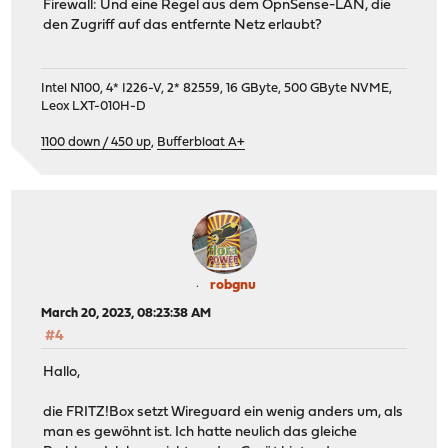
Firewall: Und eine Regel aus dem OpnSense-LAN, die
den Zugriff auf das entfernte Netz erlaubt?
Intel N100, 4* I226-V, 2* 82559, 16 GByte, 500 GByte NVME,
Leox LXT-010H-D
1100 down / 450 up
,
Bufferbloat A+
robgnu
March 20, 2023, 08:23:38 AM
#4
Hallo,
die FRITZ!Box setzt Wireguard ein wenig anders um, als
man es gewöhnt ist. Ich hatte neulich das gleiche