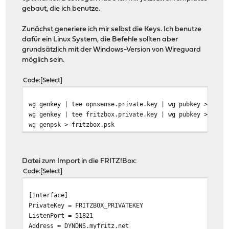
gebaut, die ich benutze.
Zunächst generiere ich mir selbst die Keys. Ich benutze
dafür ein Linux System, die Befehle sollten aber
grundsätzlich mit der Windows-Version von Wireguard
möglich sein.
Code
Select
wg genkey | tee opnsense.private.key | wg pubkey > opns
wg genkey | tee fritzbox.private.key | wg pubkey > frit
wg genpsk > fritzbox.psk
Datei zum Import in die FRITZ!Box:
Code
Select
[Interface]
PrivateKey = FRITZBOX_PRIVATEKEY
ListenPort = 51821
Address = DYNDNS.myfritz.net