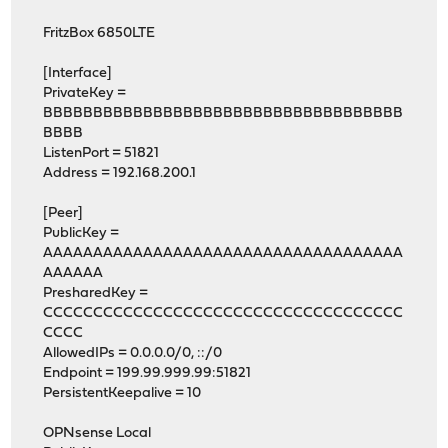
FritzBox 6850LTE
[Interface]
PrivateKey =
BBBBBBBBBBBBBBBBBBBBBBBBBBBBBBBBBBBB
BBBB
ListenPort = 51821
Address = 192.168.200.1
[Peer]
PublicKey =
AAAAAAAAAAAAAAAAAAAAAAAAAAAAAAAAAAAA
AAAAAA
PresharedKey =
CCCCCCCCCCCCCCCCCCCCCCCCCCCCCCCCCCCC
CCCC
AllowedIPs = 0.0.0.0/0, ::/0
Endpoint = 199.99.999.99:51821
PersistentKeepalive = 10
OPNsense Local