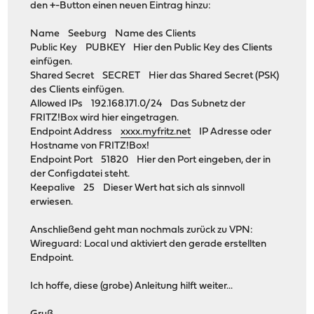
den +-Button einen neuen Eintrag hinzu:
Name Seeburg Name des Clients
Public Key PUBKEY Hier den Public Key des Clients
einfügen.
Shared Secret SECRET Hier das Shared Secret (PSK)
des Clients einfügen.
Allowed IPs 192.168.171.0/24 Das Subnetz der
FRITZ!Box wird hier eingetragen.
Endpoint Address
xxxx.myfritz.net
IP Adresse oder
Hostname von FRITZ!Box!
Endpoint Port 51820 Hier den Port eingeben, der in
der Configdatei steht.
Keepalive 25 Dieser Wert hat sich als sinnvoll
erwiesen.
Anschließend geht man nochmals zurück zu VPN:
Wireguard: Local und aktiviert den gerade erstellten
Endpoint.
Ich hoffe, diese (grobe) Anleitung hilft weiter...