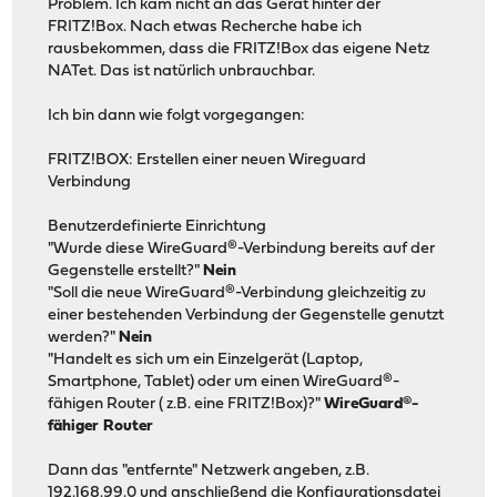
Problem. Ich kam nicht an das Gerät hinter der
FRITZ!Box. Nach etwas Recherche habe ich
rausbekommen, dass die FRITZ!Box das eigene Netz
NATet. Das ist natürlich unbrauchbar.
Ich bin dann wie folgt vorgegangen:
FRITZ!BOX: Erstellen einer neuen Wireguard
Verbindung
Benutzerdefinierte Einrichtung
"Wurde diese WireGuard®-Verbindung bereits auf der
Gegenstelle erstellt?"
Nein
"Soll die neue WireGuard®-Verbindung gleichzeitig zu
einer bestehenden Verbindung der Gegenstelle genutzt
werden?"
Nein
"Handelt es sich um ein Einzelgerät (Laptop,
Smartphone, Tablet) oder um einen WireGuard®-
fähigen Router ( z.B. eine FRITZ!Box)?"
WireGuard®-
fähiger Router
Dann das "entfernte" Netzwerk angeben, z.B.
192.168.99.0 und anschließend die Konfigurationsdatei