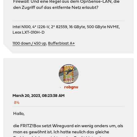
Firewall: Und eine Regel aus dem OpnSense-LAN, die
den Zugriff auf das entfernte Netz erlaubt?
Intel N100, 4* I226-V, 2* 82559, 16 GByte, 500 GByte NVME,
Leox LXT-010H-D
1100 down / 450 up
,
Bufferbloat A+
robgnu
March 20, 2023, 08:23:38 AM
#4
Hallo,
die FRITZ!Box setzt Wireguard ein wenig anders um, als
man es gewöhnt ist. Ich hatte neulich das gleiche