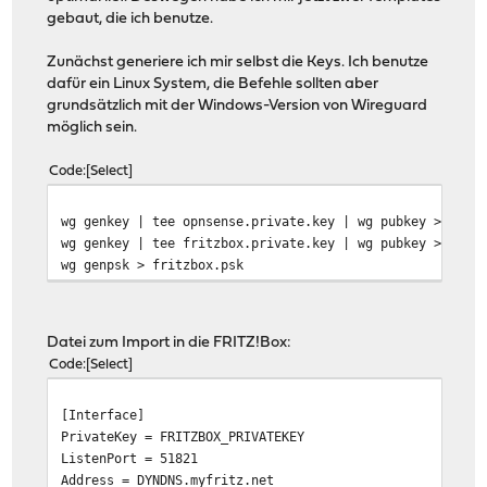
gebaut, die ich benutze.
Zunächst generiere ich mir selbst die Keys. Ich benutze
dafür ein Linux System, die Befehle sollten aber
grundsätzlich mit der Windows-Version von Wireguard
möglich sein.
Code
Select
wg genkey | tee opnsense.private.key | wg pubkey > opns
wg genkey | tee fritzbox.private.key | wg pubkey > frit
wg genpsk > fritzbox.psk
Datei zum Import in die FRITZ!Box:
Code
Select
[Interface]
PrivateKey = FRITZBOX_PRIVATEKEY
ListenPort = 51821
Address = DYNDNS.myfritz.net