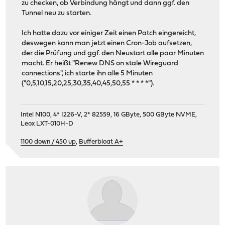
zu checken, ob Verbindung hängt und dann ggf. den
Tunnel neu zu starten.
Ich hatte dazu vor einiger Zeit einen Patch eingereicht,
deswegen kann man jetzt einen Cron-Job aufsetzen,
der die Prüfung und ggf. den Neustart alle paar Minuten
macht. Er heißt "Renew DNS on stale Wireguard
connections", ich starte ihn alle 5 Minuten
("0,5,10,15,20,25,30,35,40,45,50,55 * * * *").
Intel N100, 4* I226-V, 2* 82559, 16 GByte, 500 GByte NVME,
Leox LXT-010H-D
1100 down / 450 up
,
Bufferbloat A+