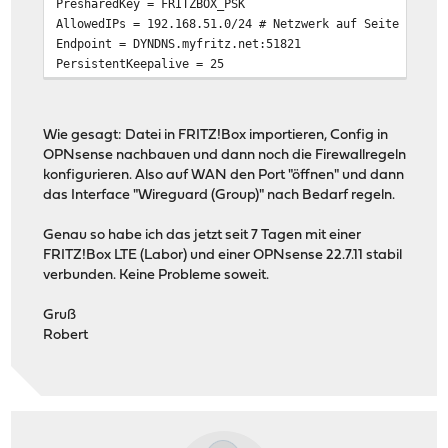
PresharedKey = FRITZBOX_PSK
AllowedIPs = 192.168.51.0/24 # Netzwerk auf Seite der F
Endpoint = DYNDNS.myfritz.net:51821
PersistentKeepalive = 25
Wie gesagt: Datei in FRITZ!Box importieren, Config in
OPNsense nachbauen und dann noch die Firewallregeln
konfigurieren. Also auf WAN den Port "öffnen" und dann
das Interface "Wireguard (Group)" nach Bedarf regeln.
Genau so habe ich das jetzt seit 7 Tagen mit einer
FRITZ!Box LTE (Labor) und einer OPNsense 22.7.11 stabil
verbunden. Keine Probleme soweit.
Gruß
Robert