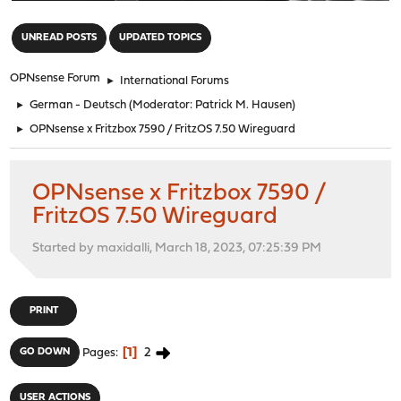
"
UNREAD POSTS
UPDATED TOPICS
OPNsense Forum
►
International Forums
►
German - Deutsch
(Moderator:
Patrick M. Hausen
)
►
OPNsense x Fritzbox 7590 / FritzOS 7.50 Wireguard
OPNsense x Fritzbox 7590 /
FritzOS 7.50 Wireguard
Started by maxidalli, March 18, 2023, 07:25:39 PM
PRINT
1
2
GO DOWN
Pages
USER ACTIONS