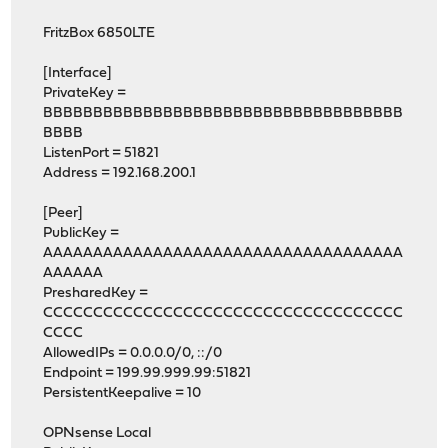
FritzBox 6850LTE
[Interface]
PrivateKey =
BBBBBBBBBBBBBBBBBBBBBBBBBBBBBBBBBBBB
BBBB
ListenPort = 51821
Address = 192.168.200.1
[Peer]
PublicKey =
AAAAAAAAAAAAAAAAAAAAAAAAAAAAAAAAAAAA
AAAAAA
PresharedKey =
CCCCCCCCCCCCCCCCCCCCCCCCCCCCCCCCCCCC
CCCC
AllowedIPs = 0.0.0.0/0, ::/0
Endpoint = 199.99.999.99:51821
PersistentKeepalive = 10
OPNsense Local