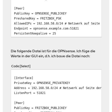
[Peer]
PublicKey = OPNSENSE_PUBLICKEY
PresharedKey = FRITZBOX_PSK
AllowedIPs = 192.168.58.0/24 # Netzwerk auf Seite der O
Endpoint = opnsense.example.com:51821
PersistentKeepalive = 25
Die folgende Datei ist für die OPNsense. Ich füge die
Werte in der GUI ein, d.h. ich baue die Datei nach:
Code
Select
[Interface]
PrivateKey = OPNSENSE_PRIVATEKEY
Address = 192.168.58.0/24 # Netzwerk auf Seite der OPNs
ListenPort = 51821
[Peer]
PublicKey = FRITZBOX_PUBLICKEY