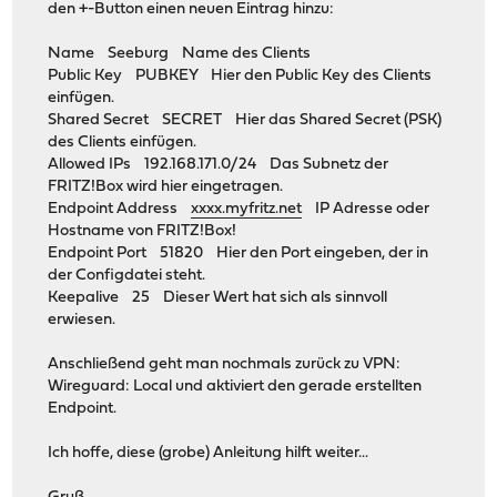
den +-Button einen neuen Eintrag hinzu:
Name Seeburg Name des Clients
Public Key PUBKEY Hier den Public Key des Clients
einfügen.
Shared Secret SECRET Hier das Shared Secret (PSK)
des Clients einfügen.
Allowed IPs 192.168.171.0/24 Das Subnetz der
FRITZ!Box wird hier eingetragen.
Endpoint Address
xxxx.myfritz.net
IP Adresse oder
Hostname von FRITZ!Box!
Endpoint Port 51820 Hier den Port eingeben, der in
der Configdatei steht.
Keepalive 25 Dieser Wert hat sich als sinnvoll
erwiesen.
Anschließend geht man nochmals zurück zu VPN:
Wireguard: Local und aktiviert den gerade erstellten
Endpoint.
Ich hoffe, diese (grobe) Anleitung hilft weiter...