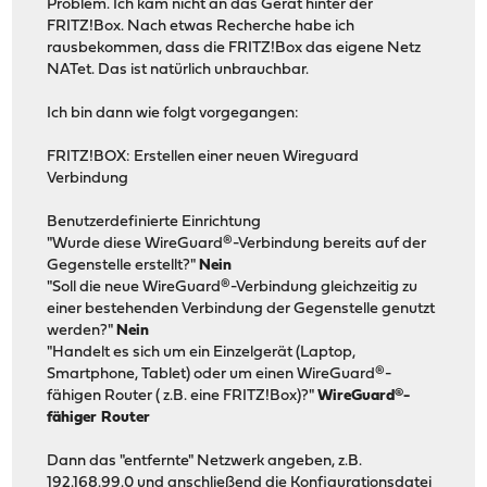
Problem. Ich kam nicht an das Gerät hinter der
FRITZ!Box. Nach etwas Recherche habe ich
rausbekommen, dass die FRITZ!Box das eigene Netz
NATet. Das ist natürlich unbrauchbar.
Ich bin dann wie folgt vorgegangen:
FRITZ!BOX: Erstellen einer neuen Wireguard
Verbindung
Benutzerdefinierte Einrichtung
"Wurde diese WireGuard®-Verbindung bereits auf der
Gegenstelle erstellt?"
Nein
"Soll die neue WireGuard®-Verbindung gleichzeitig zu
einer bestehenden Verbindung der Gegenstelle genutzt
werden?"
Nein
"Handelt es sich um ein Einzelgerät (Laptop,
Smartphone, Tablet) oder um einen WireGuard®-
fähigen Router ( z.B. eine FRITZ!Box)?"
WireGuard®-
fähiger Router
Dann das "entfernte" Netzwerk angeben, z.B.
192.168.99.0 und anschließend die Konfigurationsdatei