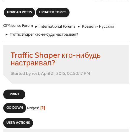
"
UNREAD POSTS
UPDATED TOPICS
OPNsense Forum
►
International Forums
►
Russian - Русский
►
Traffic Shaper кто-нибудь настраивал?
Traffic Shaper кто-нибудь
настраивал?
Started by rost, April 21, 2015, 02:50:17 PM
PRINT
1
GO DOWN
Pages
USER ACTIONS