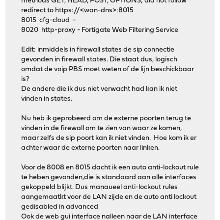
methods GET, HEAD, POST, OPTIONS; did not follow
redirect to https://<wan-dns>:8015
8015 cfg-cloud -
8020 http-proxy - Fortigate Web Filtering Service
Edit: inmiddels in firewall states de sip connectie
gevonden in firewall states. Die staat dus, logisch
omdat de voip PBS moet weten of de lijn beschickbaar
is?
De andere die ik dus niet verwacht had kan ik niet
vinden in states.
Nu heb ik geprobeerd om de externe poorten terug te
vinden in de firewall om te zien van waar ze komen,
maar zelfs de sip poort kan ik niet vinden. Hoe kom ik er
achter waar de externe poorten naar linken.
Voor de 8008 en 8015 dacht ik een auto anti-lockout rule
te heben gevonden,die is standaard aan alle interfaces
gekoppeld blijkt. Dus manaueel anti-lockout rules
aangemaatkt voor de LAN zijde en de auto anti lockout
gedisabled in advanced
Ook de web gui interface nalleen naar de LAN interface