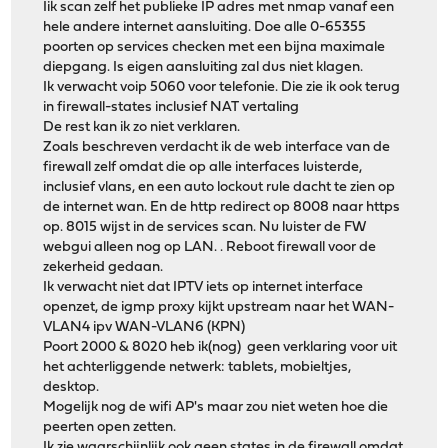
Iik scan zelf het publieke IP adres met nmap vanaf een
hele andere internet aansluiting. Doe alle 0-65355
poorten op services checken met een bijna maximale
diepgang. Is eigen aansluiting zal dus niet klagen.
Ik verwacht voip 5060 voor telefonie. Die zie ik ook terug
in firewall-states inclusief NAT vertaling
De rest kan ik zo niet verklaren.
Zoals beschreven verdacht ik de web interface van de
firewall zelf omdat die op alle interfaces luisterde,
inclusief vlans, en een auto lockout rule dacht te zien op
de internet wan. En de http redirect op 8008 naar https
op. 8015 wijst in de services scan. Nu luister de FW
webgui alleen nog op LAN. . Reboot firewall voor de
zekerheid gedaan.
Ik verwacht niet dat IPTV iets op internet interface
openzet, de igmp proxy kijkt upstream naar het WAN-
VLAN4 ipv WAN-VLAN6 (KPN)
Poort 2000 & 8020 heb ik(nog) geen verklaring voor uit
het achterliggende netwerk: tablets, mobieltjes,
desktop.
Mogelijk nog de wifi AP's maar zou niet weten hoe die
peerten open zetten.
Ik zie waarschijnlijk ook geen states in de firewall omdat