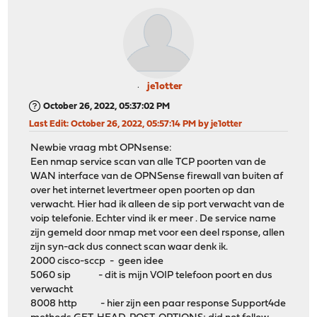
je1otter
October 26, 2022, 05:37:02 PM
Last Edit
: October 26, 2022, 05:57:14 PM by je1otter
Newbie vraag mbt OPNsense:
Een nmap service scan van alle TCP poorten van de
WAN interface van de OPNSense firewall van buiten af
over het internet levertmeer open poorten op dan
verwacht. Hier had ik alleen de sip port verwacht van de
voip telefonie. Echter vind ik er meer . De service name
zijn gemeld door nmap met voor een deel rsponse, allen
zijn syn-ack dus connect scan waar denk ik.
2000 cisco-sccp - geen idee
5060 sip - dit is mijn VOIP telefoon poort en dus
verwacht
8008 http - hier zijn een paar response Support4de