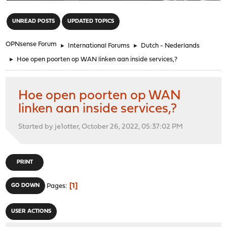
"
UNREAD POSTS
UPDATED TOPICS
OPNsense Forum
►
International Forums
►
Dutch - Nederlands
►
Hoe open poorten op WAN linken aan inside services,?
Hoe open poorten op WAN
linken aan inside services,?
Started by je1otter, October 26, 2022, 05:37:02 PM
PRINT
1
GO DOWN
Pages
USER ACTIONS