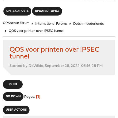
"
UNREAD POSTS
UPDATED TOPICS
OPNsense Forum
►
International Forums
►
Dutch - Nederlands
►
QOS voor printen over IPSEC tunnel
QOS voor printen over IPSEC
tunnel
Started by DeWilde, September 28, 2022, 06:16:28 PM
PRINT
1
GO DOWN
Pages
USER ACTIONS