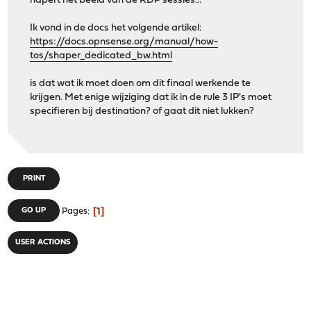
hapert het beeld van de RDP sessies...
Ik vond in de docs het volgende artikel:
https://docs.opnsense.org/manual/how-
tos/shaper_dedicated_bw.html
is dat wat ik moet doen om dit finaal werkende te
krijgen. Met enige wijziging dat ik in de rule 3 IP's moet
specifieren bij destination? of gaat dit niet lukken?
PRINT
1
GO UP
Pages
USER ACTIONS