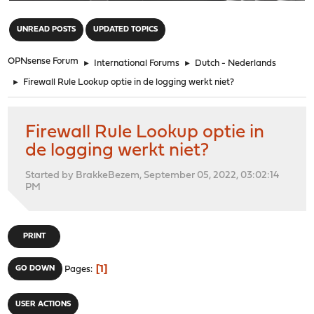
"
UNREAD POSTS
UPDATED TOPICS
OPNsense Forum
►
International Forums
►
Dutch - Nederlands
►
Firewall Rule Lookup optie in de logging werkt niet?
Firewall Rule Lookup optie in
de logging werkt niet?
Started by BrakkeBezem, September 05, 2022, 03:02:14
PM
PRINT
1
GO DOWN
Pages
USER ACTIONS