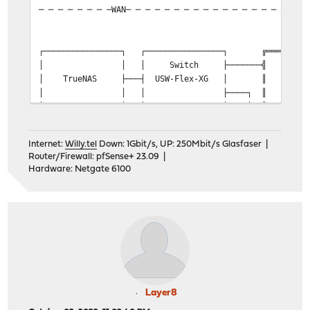
─ ─ ─ ─ ─ ─ ─ ─WAN─ ─ ─ ─ ─ ─ ─ ─ ─ ─ ─ ─ ─ ─ ─ ─ ─ ─ ─
┌────────────────┐ ┌────────────────┐ ╔══════════╩
│ │ │ Switch ├─
│ TrueNAS ├───┤ USW-Flex-XG │ ║ Intel
│ │ │ ├────┐ ║ LAN: 19
└────────────────┘ └────────┬───────┘ │ ║ Gäste (W
│ │ ║ IoT WLAN (VLAN34): 
┌────────┴───────┐ │ ║ DynDNS über de
Internet:
Willy.tel
Down: 1Gbit/s, UP: 250Mbit/s Glasfaser |
│ UBNT │ │ ║
Router/Firewall: pfSense+ 23.09 |
│EdgeSwitch 8 XP │ │ ║ 2 x Fritzbo
Hardware: Netgate 6100
│ │ │ ║ 1 x OpenVPN Road Warri
└───┬────────────┘ │ ║ 1 x Wire
┌────────────────┐ │ │ ║ (
│ Fritzbox 7490 │ │ │ ╚═════════════════
│ (Nur VoIP) ├───────┤ │
│ │ │ ┌─┴──────────────┐ ┌───────
└────────────────┘ │ │ Switch
┌────────────────┐ │ │ USW-Flex-XG ├─────┤N
│ UBNT │ │ 
Layer8
│UniFi Cloud Key ├───────┤ └───────┬────────┘