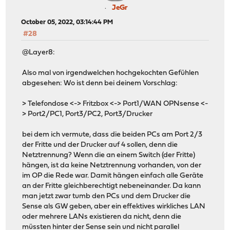
JeGr
October 05, 2022, 03:14:44 PM
#28
@Layer8:
Also mal von irgendwelchen hochgekochten Gefühlen
abgesehen: Wo ist denn bei deinem Vorschlag:
> Telefondose <-> Fritzbox <-> Port1/WAN OPNsense <-
> Port2/PC1, Port3/PC2, Port3/Drucker
bei dem ich vermute, dass die beiden PCs am Port 2/3
der Fritte und der Drucker auf 4 sollen, denn die
Netztrennung? Wenn die an einem Switch (der Fritte)
hängen, ist da keine Netztrennung vorhanden, von der
im OP die Rede war. Damit hängen einfach alle Geräte
an der Fritte gleichberechtigt nebeneinander. Da kann
man jetzt zwar tumb den PCs und dem Drucker die
Sense als GW geben, aber ein effektives wirkliches LAN
oder mehrere LANs existieren da nicht, denn die
müssten hinter der Sense sein und nicht parallel