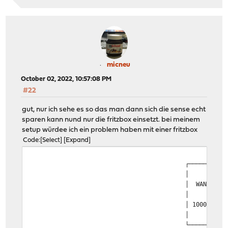
micneu
October 02, 2022, 10:57:08 PM
#22
gut, nur ich sehe es so das man dann sich die sense echt
sparen kann nund nur die fritzbox einsetzt. bei meinem
setup würdee ich ein problem haben mit einer fritzbox
Code
Select
Expand
┌────────────────────
│ 
│ WAN / Internet (PP
│ Willy.te
│ 1000/250Mbit/s Glas
│ 
└─────────────┬──────