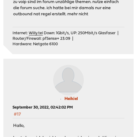
zu voip sind im forum unzählige themen. nutze einfach
die forum suche. ich hatte bei mir damals nur eine
outbound nat regel erstellt. mehr nicht
Internet:
Willy.tel
Down: 1Gbit/s, UP: 250Mbit/s Glasfaser |
Router/Firewall: pfSense+ 23.09 |
Hardware: Netgate 6100
Heikiel
September 30, 2022, 02:42:02 PM
#17
Hallo,