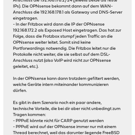
Anschluss die 192.168.178.2/24 (jeweils beide als feste
IPs). Die OPNsense bekommt dann auf dem WAN-
Anschluss die 192.168.178.1 als Gateway und DNS-Server
eingetragen.
- In der Fritzbox wird dann die IP der OPNsense
192.168.172.2 als Exposed Host eingetragen. Das hat zur
Folge, dass die Frotzbox stumpf jeden Traffic an die
OPNsense weiter leitet. Somit sind keine
Portforwardings notwendig. Die Fritzbox leitet nur die
Protokolle nicht weiter, die sie selbst auf dem DSL-
Anschluss nutzt (also VoIP wird nicht zur OPNsense
geleitet, etc.).
In der OPNsense kann dann trotzdem gefiltert werden,
welche Geräte intern miteinander kommunizieren
dürfen.
Es gibt in dem Szenario noch ein paar andere,
technische Vorteile, die bei dir aber nicht unbedingt zum
Tragen kommen:
- PPPoE könnte nicht für CARP genutzt werden
- PPPoE wird auf der OPNsense immer nur mit einem
Thread berechnet, weil das darunter liegende FreeBSD