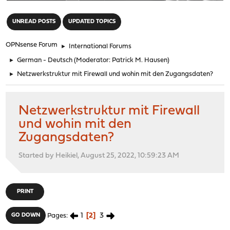
"
UNREAD POSTS
UPDATED TOPICS
OPNsense Forum
►
International Forums
►
German - Deutsch
(Moderator:
Patrick M. Hausen
)
►
Netzwerkstruktur mit Firewall und wohin mit den Zugangsdaten?
Netzwerkstruktur mit Firewall
und wohin mit den
Zugangsdaten?
Started by Heikiel, August 25, 2022, 10:59:23 AM
PRINT
1
2
3
GO DOWN
Pages