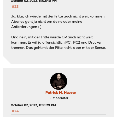
October 02, 2022, 11:02:40 PM
│ │ │ │ ┌────────────────
└────────────────
#23
┌────────────────┐ │ └──┤ Clien
Ja, klar, ich würde mit der Fritte auch nicht weit kommen.
│ 2 x UBNT 
Aber es geht ja nicht um deine oder meine
│UniFI AP AC Pro ├───────┘ └──────
Anforderungen ;-)
│ │
└────────────────┘
Und nein, mit der Fritte würde OP auch nicht weit
kommen. Er will ja offensichtlich PC1, PC2 und Drucker
trennen. Das geht mit der Fitte nicht, aber mit der Sense.
Patrick M. Hausen
Moderator
October 02, 2022, 11:18:29 PM
#24