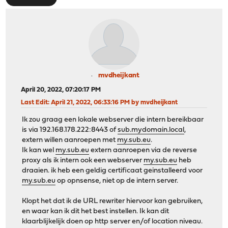
mvdheijkant
April 20, 2022, 07:20:17 PM
Last Edit
: April 21, 2022, 06:33:16 PM by mvdheijkant
Ik zou graag een lokale webserver die intern bereikbaar
is via 192.168.178.222:8443 of
sub.mydomain.local
,
extern willen aanroepen met
my.sub.eu
.
Ik kan wel
my.sub.eu
extern aanroepen via de reverse
proxy als ik intern ook een webserver
my.sub.eu
heb
draaien. ik heb een geldig certificaat geinstalleerd voor
my.sub.eu
op opnsense, niet op de intern server.
Klopt het dat ik de URL rewriter hiervoor kan gebruiken,
en waar kan ik dit het best instellen. Ik kan dit
klaarblijkelijk doen op http server en/of location niveau.