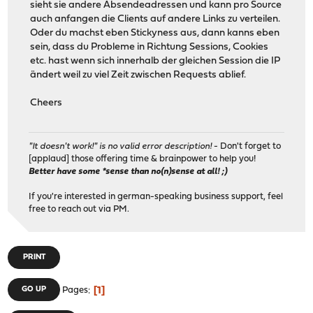
sieht sie andere Absendeadressen und kann pro Source
auch anfangen die Clients auf andere Links zu verteilen.
Oder du machst eben Stickyness aus, dann kanns eben
sein, dass du Probleme in Richtung Sessions, Cookies
etc. hast wenn sich innerhalb der gleichen Session die IP
ändert weil zu viel Zeit zwischen Requests ablief.
Cheers
"It doesn't work!" is no valid error description!
- Don't forget to
[applaud] those offering time & brainpower to help you!
Better have some *sense than no(n)sense at all! ;)
If you're interested in german-speaking business support, feel
free to reach out via PM.
PRINT
1
GO UP
Pages