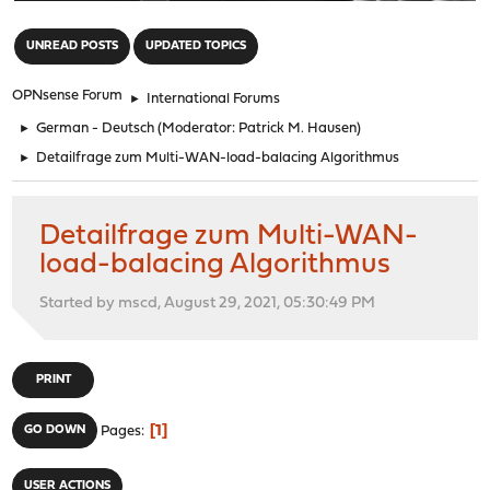
"
UNREAD POSTS
UPDATED TOPICS
OPNsense Forum
►
International Forums
►
German - Deutsch
(Moderator:
Patrick M. Hausen
)
►
Detailfrage zum Multi-WAN-load-balacing Algorithmus
Detailfrage zum Multi-WAN-
load-balacing Algorithmus
Started by mscd, August 29, 2021, 05:30:49 PM
PRINT
1
GO DOWN
Pages
USER ACTIONS