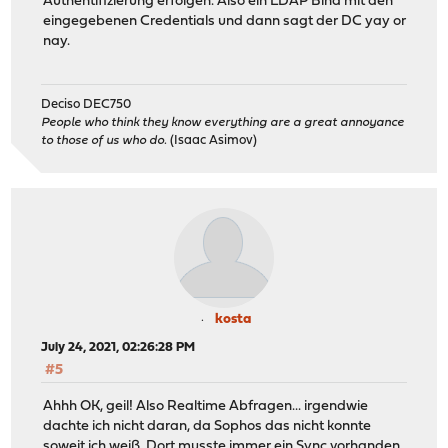
Authentifizierung erfolgen. Also ein LDAP Bind mit den
eingegebenen Credentials und dann sagt der DC yay or
nay.
Deciso DEC750
People who think they know everything are a great annoyance
to those of us who do.
(Isaac Asimov)
kosta
July 24, 2021, 02:26:28 PM
#5
Ahhh OK, geil! Also Realtime Abfragen... irgendwie
dachte ich nicht daran, da Sophos das nicht konnte
soweit ich weiß. Dort musste immer ein Sync vorhanden