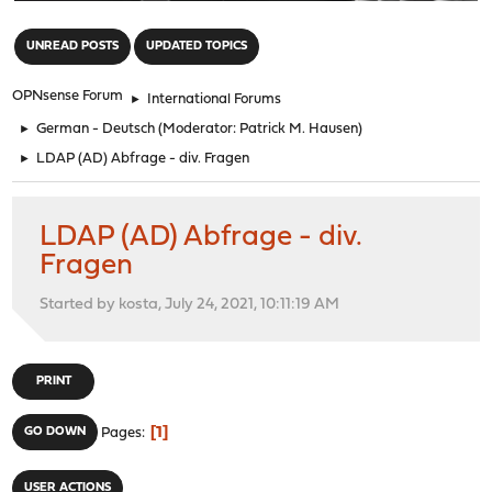
"
UNREAD POSTS
UPDATED TOPICS
OPNsense Forum
►
International Forums
►
German - Deutsch
(Moderator:
Patrick M. Hausen
)
►
LDAP (AD) Abfrage - div. Fragen
LDAP (AD) Abfrage - div.
Fragen
Started by kosta, July 24, 2021, 10:11:19 AM
PRINT
1
GO DOWN
Pages
USER ACTIONS