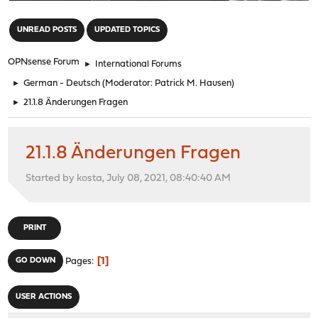
"
UNREAD POSTS
UPDATED TOPICS
OPNsense Forum
►
International Forums
►
German - Deutsch
(Moderator:
Patrick M. Hausen
)
►
21.1.8 Änderungen Fragen
21.1.8 Änderungen Fragen
Started by kosta, July 08, 2021, 08:40:40 AM
PRINT
1
GO DOWN
Pages
USER ACTIONS