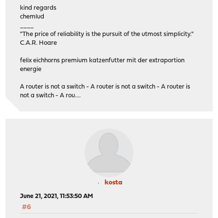
kind regards
chemlud
____
"The price of reliability is the pursuit of the utmost simplicity."
C.A.R. Hoare
felix eichhorns premium katzenfutter mit der extraportion
energie
A router is not a switch - A router is not a switch - A router is
not a switch - A rou....
kosta
June 21, 2021, 11:53:50 AM
#6