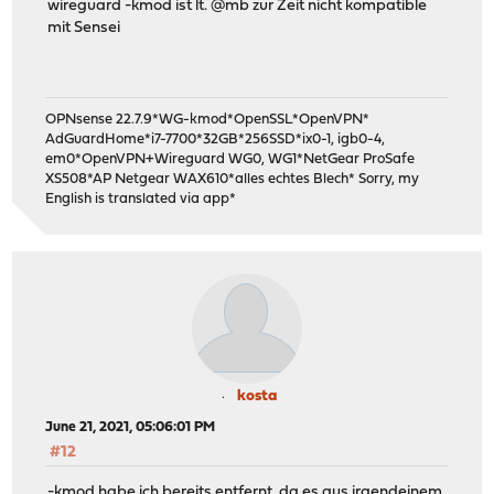
wireguard -kmod ist lt. @mb zur Zeit nicht kompatible
mit Sensei
OPNsense 22.7.9*WG-kmod*OpenSSL*OpenVPN*
AdGuardHome*i7-7700*32GB*256SSD*ix0-1, igb0-4,
em0*OpenVPN+Wireguard WG0, WG1*NetGear ProSafe
XS508*AP Netgear WAX610*alles echtes Blech* Sorry, my
English is translated via app*
kosta
June 21, 2021, 05:06:01 PM
#12
-kmod habe ich bereits entfernt, da es aus irgendeinem