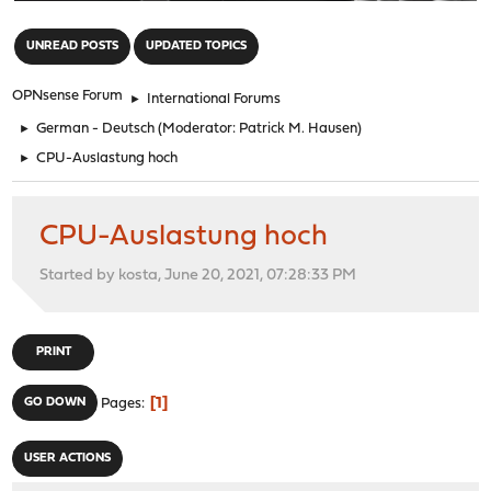
"
UNREAD POSTS
UPDATED TOPICS
OPNsense Forum
►
International Forums
►
German - Deutsch
(Moderator:
Patrick M. Hausen
)
►
CPU-Auslastung hoch
CPU-Auslastung hoch
Started by kosta, June 20, 2021, 07:28:33 PM
PRINT
1
GO DOWN
Pages
USER ACTIONS