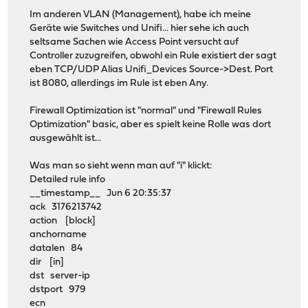
Im anderen VLAN (Management), habe ich meine
Geräte wie Switches und Unifi... hier sehe ich auch
seltsame Sachen wie Access Point versucht auf
Controller zuzugreifen, obwohl ein Rule existiert der sagt
eben TCP/UDP Alias Unifi_Devices Source->Dest. Port
ist 8080, allerdings im Rule ist eben Any.
Firewall Optimization ist "normal" und "Firewall Rules
Optimization" basic, aber es spielt keine Rolle was dort
ausgewählt ist...
Was man so sieht wenn man auf "i" klickt:
Detailed rule info
__timestamp__ Jun 6 20:35:37
ack 3176213742
action [block]
anchorname
datalen 84
dir [in]
dst server-ip
dstport 979
ecn