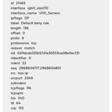
id 21465
interface igb0_vlan110
interface_name V110_Servers
ipflags DF
label Default deny rule
length 136
offset 0
proto 6
protoname tcp
reason match
rid 02f4bab031b57d1e30553ce08e0ec131
ridentifier 0
rulenr 22
seq 2968604717:2968604801
src nas-ip
srcport 2049
subrulenr
tcpflags PA
tcpopts
tos 0x0
ttl 64
urp 155