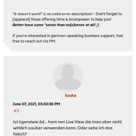
"It doesn't work!" is no valid error description!
- Don't forget to
[applaud] those offering time & brainpower to help you!
Better have some *sense than no(n)sense at all! ;)
If you're interested in german-speaking business support, feel
free to reach out via PM.
kosta
June 07, 2021, 03:30:38 PM
#3
Ist irgendwie öd... hast nen Live View die man aber nicht
wirklich sauber verwenden kann. Oder sehe ich das
falsch?