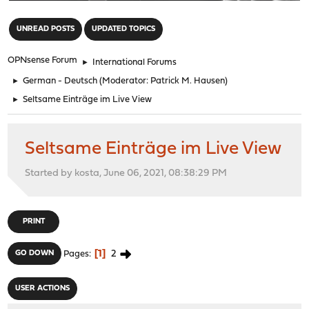
"
UNREAD POSTS
UPDATED TOPICS
OPNsense Forum
►
International Forums
►
German - Deutsch
(Moderator:
Patrick M. Hausen
)
►
Seltsame Einträge im Live View
Seltsame Einträge im Live View
Started by kosta, June 06, 2021, 08:38:29 PM
PRINT
1
2
GO DOWN
Pages
USER ACTIONS