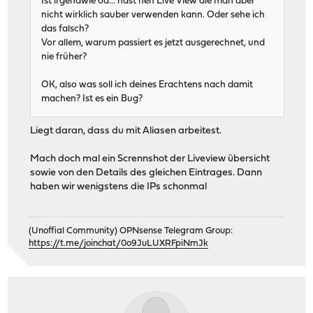
Ist irgendwie öd... hast nen Live View die man aber
nicht wirklich sauber verwenden kann. Oder sehe ich
das falsch?
Vor allem, warum passiert es jetzt ausgerechnet, und
nie früher?
OK, also was soll ich deines Erachtens nach damit
machen? Ist es ein Bug?
Liegt daran, dass du mit Aliasen arbeitest.
Mach doch mal ein Scrennshot der Liveview übersicht
sowie von den Details des gleichen Eintrages. Dann
haben wir wenigstens die IPs schonmal
(Unoffial Community) OPNsense Telegram Group:
https://t.me/joinchat/0o9JuLUXRFpiNmJk