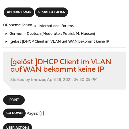
"
UNREAD POSTS
UPDATED TOPICS
OPNsense Forum
►
International Forums
►
German - Deutsch
(Moderator:
Patrick M. Hausen
)
►
[gelöst ]DHCP Client im VLAN auf WAN bekommt keine IP
[gelöst ]DHCP Client im VLAN
auf WAN bekommt keine IP
Started by Imrazor, April 28, 2021, 04:50:05 PM
PRINT
1
GO DOWN
Pages
USER ACTIONS