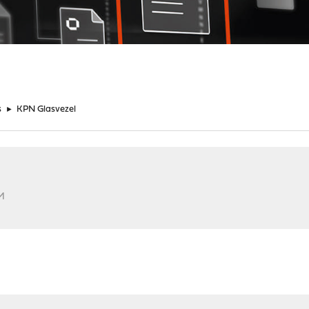
s
►
KPN Glasvezel
PM