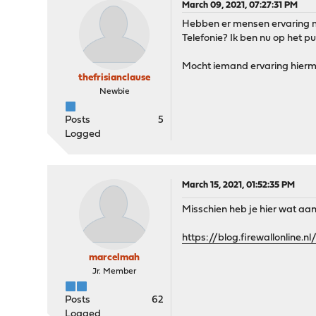
March 09, 2021, 07:27:31 PM
Hebben er mensen ervaring me
Telefonie? Ik ben nu op het p
Mocht iemand ervaring hierme
thefrisianclause
Newbie
Posts
5
Logged
March 15, 2021, 01:52:35 PM
Misschien heb je hier wat aa
https://blog.firewallonline.
marcelmah
Jr. Member
Posts
62
Logged