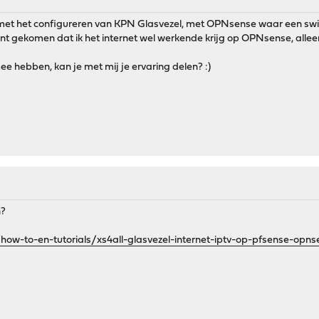
t het configureren van KPN Glasvezel, met OPNsense waar een switch 
unt gekomen dat ik het internet wel werkende krijg op OPNsense, allee
e hebben, kan je met mij je ervaring delen? :)
n?
nl/how-to-en-tutorials/xs4all-glasvezel-internet-iptv-op-pfsense-opn