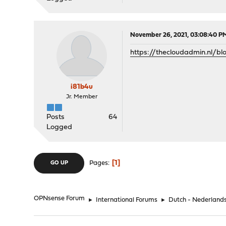
November 26, 2021, 03:08:40 P
https://thecloudadmin.nl/bl
i81b4u
Jr. Member
Posts
64
Logged
1
Pages
GO UP
OPNsense Forum
►
International Forums
►
Dutch - Nederland