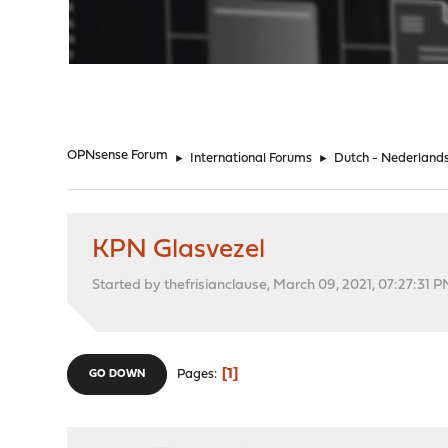
"
OPNsense Forum
►
International Forums
►
Dutch - Nederland
KPN Glasvezel
Started by thefrisianclause, March 09, 2021, 07:27:31 
1
Pages
GO DOWN