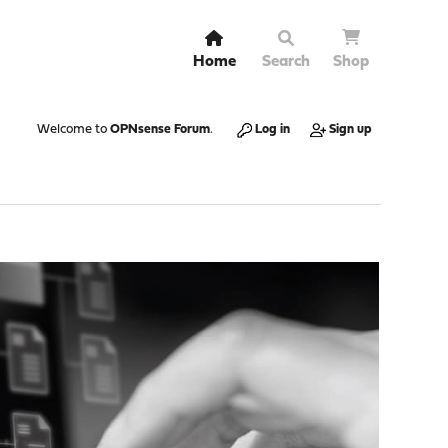
Home
Search
Shop
Welcome to
OPNsense Forum
.
Log in
Sign up