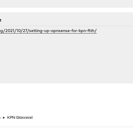
M
og/2021/10/27/setting-up-opnsense-for-kpn-ftth/
s
►
KPN Glasvezel