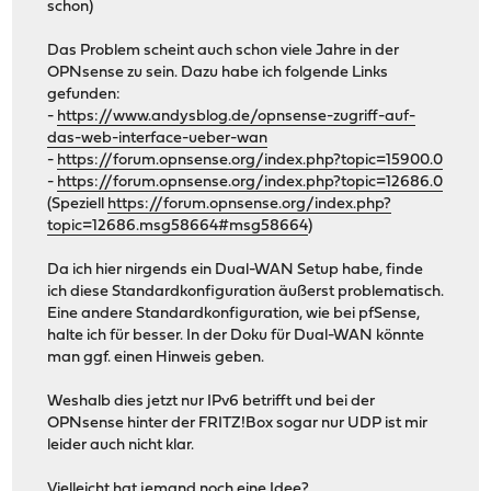
schon)
Das Problem scheint auch schon viele Jahre in der
OPNsense zu sein. Dazu habe ich folgende Links
gefunden:
-
https://www.andysblog.de/opnsense-zugriff-auf-
das-web-interface-ueber-wan
-
https://forum.opnsense.org/index.php?topic=15900.0
-
https://forum.opnsense.org/index.php?topic=12686.0
(Speziell
https://forum.opnsense.org/index.php?
topic=12686.msg58664#msg58664
)
Da ich hier nirgends ein Dual-WAN Setup habe, finde
ich diese Standardkonfiguration äußerst problematisch.
Eine andere Standardkonfiguration, wie bei pfSense,
halte ich für besser. In der Doku für Dual-WAN könnte
man ggf. einen Hinweis geben.
Weshalb dies jetzt nur IPv6 betrifft und bei der
OPNsense hinter der FRITZ!Box sogar nur UDP ist mir
leider auch nicht klar.
Vielleicht hat jemand noch eine Idee?