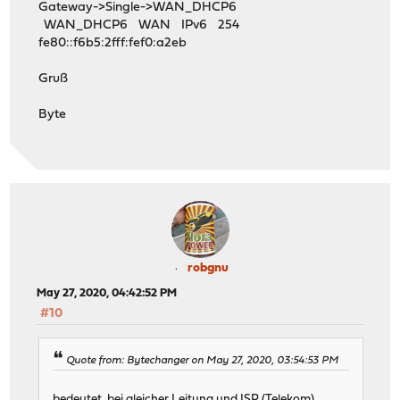
Gateway->Single->WAN_DHCP6
WAN_DHCP6 WAN IPv6 254
fe80::f6b5:2fff:fef0:a2eb
Gruß
Byte
robgnu
May 27, 2020, 04:42:52 PM
#10
Quote from: Bytechanger on May 27, 2020, 03:54:53 PM
bedeutet, bei gleicher Leitung und ISP (Telekom)