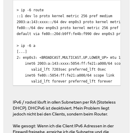
> ip -6 route
::1 dev lo proto kernel metric 256 pref medium
2003:a:143:xxxx::/64 dev enp0s3 proto kernel metric 256
fe80::/64 dev enp0s3 proto kernel metric 256 pref mediu
default via fe80::20d:b9ff:fe4b:f990 dev enp0s3 proto r
> ip -6 a
[...]
2: enp0s3: <BROADCAST,MULTICAST,UP,LOWER_UP> mtu 1500 s
inet6 2003:a:143:xxxx:5054:ff:fe21:a000/64 scope glob
valid_lft 7203sec preferred_lft 0sec
inet6 fe80::5054:ff:fe21:a000/64 scope link
valid_lft forever preferred_lft forever
IPv6 / radvd läuft in allen Subnetzen per RA (Stateless
DHCP). DHCPv6 ist deaktiviert. Mein Problem liegt
jedoch nicht bei den Clients, sondern beim Router.
Wie gesagt: Wenn ich die Client IPv6 Adressen in der
Firewall freigebe, erreiche ich die Subnetze und die