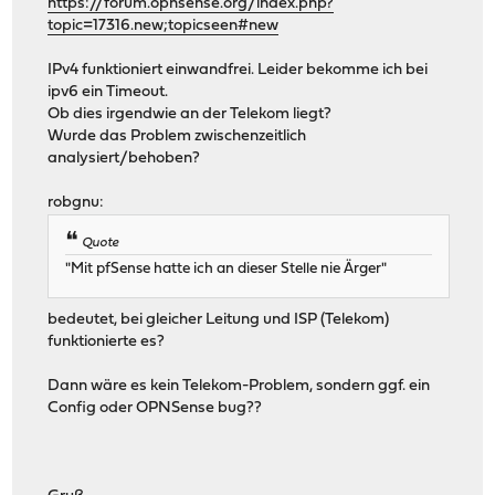
https://forum.opnsense.org/index.php?
topic=17316.new;topicseen#new
IPv4 funktioniert einwandfrei. Leider bekomme ich bei
ipv6 ein Timeout.
Ob dies irgendwie an der Telekom liegt?
Wurde das Problem zwischenzeitlich
analysiert/behoben?
robgnu:
Quote
"Mit pfSense hatte ich an dieser Stelle nie Ärger"
bedeutet, bei gleicher Leitung und ISP (Telekom)
funktionierte es?
Dann wäre es kein Telekom-Problem, sondern ggf. ein
Config oder OPNSense bug??