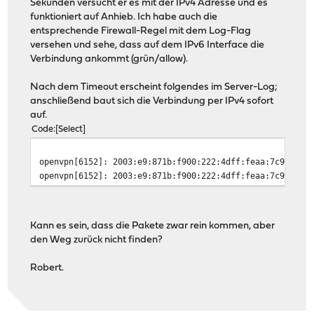
Sekunden versucht er es mit der IPv4 Adresse und es
funktioniert auf Anhieb. Ich habe auch die
entsprechende Firewall-Regel mit dem Log-Flag
versehen und sehe, dass auf dem IPv6 Interface die
Verbindung ankommt (grün/allow).
Nach dem Timeout erscheint folgendes im Server-Log;
anschließend baut sich die Verbindung per IPv4 sofort
auf.
Code
Select
openvpn[6152]: 2003:e9:871b:f900:222:4dff:feaa:7c9f TLS
openvpn[6152]: 2003:e9:871b:f900:222:4dff:feaa:7c9f TLS
Kann es sein, dass die Pakete zwar rein kommen, aber
den Weg zurück nicht finden?
Robert.