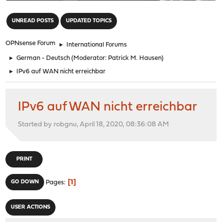
"
UNREAD POSTS
UPDATED TOPICS
OPNsense Forum
►
International Forums
►
German - Deutsch
(Moderator:
Patrick M. Hausen
)
►
IPv6 auf WAN nicht erreichbar
IPv6 auf WAN nicht erreichbar
Started by robgnu, April 18, 2020, 08:36:08 AM
PRINT
1
GO DOWN
Pages
USER ACTIONS