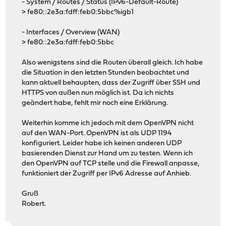
- System / Routes / Status (IPv6-Default-Route)
> fe80::2e3a:fdff:feb0:5bbc%igb1
- Interfaces / Overview (WAN)
> fe80::2e3a:fdff:feb0:5bbc
Also wenigstens sind die Routen überall gleich. Ich habe
die Situation in den letzten Stunden beobachtet und
kann aktuell behaupten, dass der Zugriff über SSH und
HTTPS von außen nun möglich ist. Da ich nichts
geändert habe, fehlt mir noch eine Erklärung.
Weiterhin komme ich jedoch mit dem OpenVPN nicht
auf den WAN-Port. OpenVPN ist als UDP 1194
konfiguriert. Leider habe ich keinen anderen UDP
basierenden Dienst zur Hand um zu testen. Wenn ich
den OpenVPN auf TCP stelle und die Firewall anpasse,
funktioniert der Zugriff per IPv6 Adresse auf Anhieb.
Gruß
Robert.