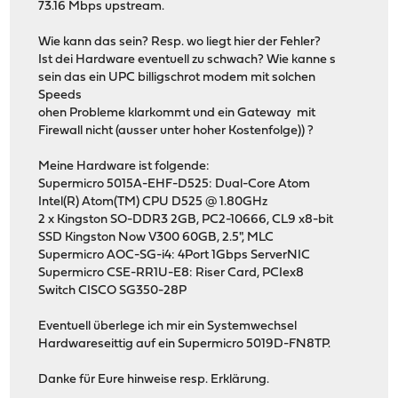
73.16 Mbps upstream.
Wie kann das sein? Resp. wo liegt hier der Fehler?
Ist dei Hardware eventuell zu schwach? Wie kanne s
sein das ein UPC billigschrot modem mit solchen
Speeds
ohen Probleme klarkommt und ein Gateway mit
Firewall nicht (ausser unter hoher Kostenfolge)) ?
Meine Hardware ist folgende:
Supermicro 5015A-EHF-D525: Dual-Core Atom
Intel(R) Atom(TM) CPU D525 @ 1.80GHz
2 x Kingston SO-DDR3 2GB, PC2-10666, CL9 x8-bit
SSD Kingston Now V300 60GB, 2.5", MLC
Supermicro AOC-SG-i4: 4Port 1Gbps ServerNIC
Supermicro CSE-RR1U-E8: Riser Card, PCIex8
Switch CISCO SG350-28P
Eventuell überlege ich mir ein Systemwechsel
Hardwareseittig auf ein Supermicro 5019D-FN8TP.
Danke für Eure hinweise resp. Erklärung.