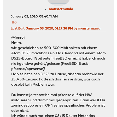
monstermania
January 03, 2020, 08:40:11 AM
#6
Last Edit
: January 03, 2020, 01:27:36 PM by monstermania
@funroli
Hmm,
wie geschrieben so 500-600 Mbit sollten mit einem
Atom D525 machbar sein. Das Jemand mit einem Atom
D525-Board 1Gbit unter FreeBSD erreicht habe ich noch
nie irgendwo gehört/gelesen (FreeBSD=Basis
pfsense/opnsense)!
Hab selbst einen D525 zu Hause, aber an mehr wie ner
250/50-Leitung hatte ich das Teil nie dran, was auch
absolut kein Problem war.
Du kannst ja testweise mal pfsense auf der HW
installieren und damit mal gegenprüfen. Dann weißt Du
zumindest ob es ein OPNsense spezifisches Problem ist
oder nicht.
Ich würde auch mal einen 08/15 Router hinter das